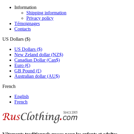
Information
Shipping information
Privacy policy
Témoignages
Contacts
US Dollars ($)
US Dollars ($)
New Zeland dollar (NZ$)
Canadian Dollar (Can$)
Euro (€)
GB Pound (£)
Australian dollar (AU$)
French
English
French