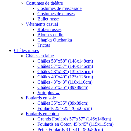
Costumes de théâtre
Costumes de mascarade
Costumes de danses
Ballet russe
Vêtements casual
Robes russes
Blouses en lin
Chapka Ouchanka
Tricots
Châles russes
Châles en laine
Châles 58"x58" (148x148cm)
Châles 57"x57" (146x146cm)
Châles 53"x53" (135x135cm)
Châles 49"x49" (125x125cm)
Châles 43"x43" (110x110cm)
Châles 35"x35" (89x89cm)
Voir plus
→
Foulards en soie
Châles 35"x35" (89x89cm)
Foulards 25"x25" (65x65cm)
Foulards en coton
Grands Foulards 57"x57" (146x146cm)
Foulards en Coton 45''x45'' (115x115cm)
Petits Foulards 31"x31" (80x80cm)