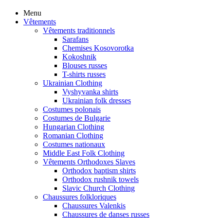
Menu
Vêtements
Vêtements traditionnels
Sarafans
Chemises Kosovorotka
Kokoshnik
Blouses russes
T-shirts russes
Ukrainian Clothing
Vyshyvanka shirts
Ukrainian folk dresses
Costumes polonais
Costumes de Bulgarie
Hungarian Clothing
Romanian Clothing
Costumes nationaux
Middle East Folk Clothing
Vêtements Orthodoxes Slaves
Orthodox baptism shirts
Orthodox rushnik towels
Slavic Church Clothing
Chaussures folkloriques
Chaussures Valenkis
Chaussures de danses russes