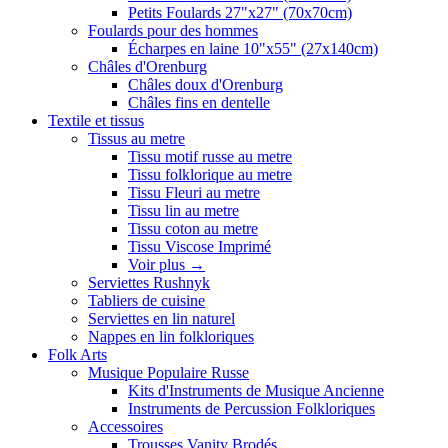
Petits Foulards 27"x27" (70x70cm)
Foulards pour des hommes
Écharpes en laine 10"x55" (27x140cm)
Châles d'Orenburg
Châles doux d'Orenburg
Châles fins en dentelle
Textile et tissus
Tissus au metre
Tissu motif russe au metre
Tissu folklorique au metre
Tissu Fleuri au metre
Tissu lin au metre
Tissu coton au metre
Tissu Viscose Imprimé
Voir plus
→
Serviettes Rushnyk
Tabliers de cuisine
Serviettes en lin naturel
Nappes en lin folkloriques
Folk Arts
Musique Populaire Russe
Kits d'Instruments de Musique Ancienne
Instruments de Percussion Folkloriques
Accessoires
Trousses Vanity Brodés