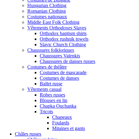
Hungarian Clothing
Romanian Clothing
Costumes nationaux
Middle East Folk Clothing
Vêtements Orthodoxes Slaves
Orthodox baptism shirts
Orthodox rushnik towels
Slavic Church Clothing
Chaussures folkloriques
Chaussures Valenkis
Chaussures de danses russes
Costumes de théâtre
Costumes de mascarade
Costumes de danses
Ballet russe
Vêtements casual
Robes russes
Blouses en lin
Chapka Ouchanka
Tricots
Chapeaux
Foulards
Mitaines et gants
Châles russes