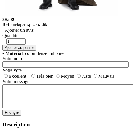
$
82.80
Réf.:
urlgprm-plsch-pltk
Ajouter un avis
Quantité:
+
−
Ajouter au panier
• Material
: coton dense militaire
Votre nom
Votre vote
Excellent !
Très bien
Moyen
Juste
Mauvais
Votre message
Envoyer
Description