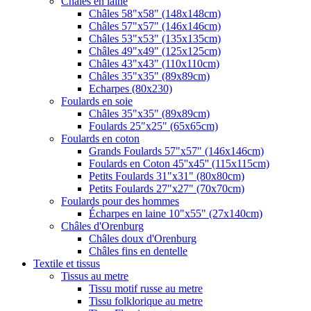
Châles en laine
Châles 58"x58" (148x148cm)
Châles 57"x57" (146x146cm)
Châles 53"x53" (135x135cm)
Châles 49"x49" (125x125cm)
Châles 43"x43" (110x110cm)
Châles 35"x35" (89x89cm)
Echarpes (80х230)
Foulards en soie
Châles 35"x35" (89x89cm)
Foulards 25"x25" (65x65cm)
Foulards en coton
Grands Foulards 57"x57" (146x146cm)
Foulards en Coton 45''x45'' (115x115cm)
Petits Foulards 31"x31" (80x80cm)
Petits Foulards 27"x27" (70x70cm)
Foulards pour des hommes
Écharpes en laine 10"x55" (27x140cm)
Châles d'Orenburg
Châles doux d'Orenburg
Châles fins en dentelle
Textile et tissus
Tissus au metre
Tissu motif russe au metre
Tissu folklorique au metre