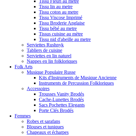
Tissu Fleuri au metre
Tissu lin au metre
Tissu coton au metre
Tissu Viscose Imprimé
Tissu Broderie Anglaise
Tissu bébé au metre
Tissus cuisine au mètre
Tissu nid d'abeille au metre
Serviettes Rushnyk
Tabliers de cuisine
Serviettes en lin naturel
Nappes en lin folkloriques
Folk Arts
Musique Populaire Russe
Kits d'Instruments de Musique Ancienne
Instruments de Percussion Folkloriques
Accessoires
Trousses Vanity Brodés
Cache-Lunettes Brodés
Sacs Pochettes Elegants
Porte Clés Brodés
Femmes
Robes et sarafans
Blouses et tuniques
Chapeaux et écharpes