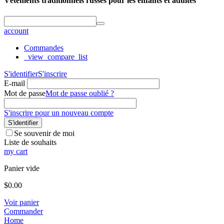
Vêtements traditionnels russes pour les enfants et adultes
account
Commandes
_view_compare_list
S'identifier
S'inscrire
E-mail
Mot de passe
Mot de passe oublié ?
S'inscrire pour un nouveau compte
S'identifier
Se souvenir de moi
Liste de souhaits
my cart
Panier vide
$
0.00
Voir panier
Commander
Home