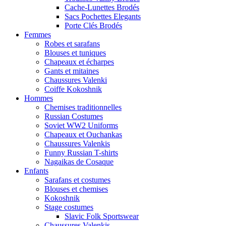
Cache-Lunettes Brodés
Sacs Pochettes Elegants
Porte Clés Brodés
Femmes
Robes et sarafans
Blouses et tuniques
Chapeaux et écharpes
Gants et mitaines
Chaussures Valenki
Coiffe Kokoshnik
Hommes
Chemises traditionnelles
Russian Costumes
Soviet WW2 Uniforms
Chapeaux et Ouchankas
Chaussures Valenkis
Funny Russian T-shirts
Nagaikas de Cosaque
Enfants
Sarafans et costumes
Blouses et chemises
Kokoshnik
Stage costumes
Slavic Folk Sportswear
Chaussures Valenkis