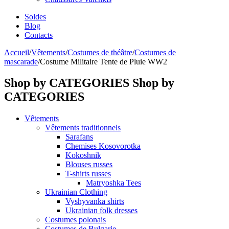
Soldes
Blog
Contacts
Accueil
/
Vêtements
/
Costumes de théâtre
/
Costumes de
mascarade
/
Costume Militaire Tente de Pluie WW2
Shop by CATEGORIES
Shop by
CATEGORIES
Vêtements
Vêtements traditionnels
Sarafans
Chemises Kosovorotka
Kokoshnik
Blouses russes
T-shirts russes
Matryoshka Tees
Ukrainian Clothing
Vyshyvanka shirts
Ukrainian folk dresses
Costumes polonais
Costumes de Bulgarie