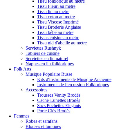
Tissu folklorique au metre
Tissu Fleuri au metre
Tissu lin au metre
Tissu coton au metre
Tissu Viscose Imprimé
Tissu Broderie Anglaise
Tissu bébé au metre
Tissus cuisine au mètre
Tissu nid d'abeille au metre
Serviettes Rushnyk
Tabliers de cuisine
Serviettes en lin naturel
Nappes en lin folkloriques
Folk Arts
Musique Populaire Russe
Kits d'Instruments de Musique Ancienne
Instruments de Percussion Folkloriques
Accessoires
Trousses Vanity Brodés
Cache-Lunettes Brodés
Sacs Pochettes Elegants
Porte Clés Brodés
Femmes
Robes et sarafans
Blouses et tuniques