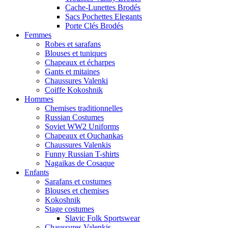
Cache-Lunettes Brodés
Sacs Pochettes Elegants
Porte Clés Brodés
Femmes
Robes et sarafans
Blouses et tuniques
Chapeaux et écharpes
Gants et mitaines
Chaussures Valenki
Coiffe Kokoshnik
Hommes
Chemises traditionnelles
Russian Costumes
Soviet WW2 Uniforms
Chapeaux et Ouchankas
Chaussures Valenkis
Funny Russian T-shirts
Nagaikas de Cosaque
Enfants
Sarafans et costumes
Blouses et chemises
Kokoshnik
Stage costumes
Slavic Folk Sportswear
Chaussures Valenkis