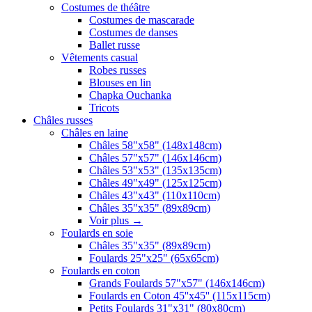
Costumes de théâtre
Costumes de mascarade
Costumes de danses
Ballet russe
Vêtements casual
Robes russes
Blouses en lin
Chapka Ouchanka
Tricots
Châles russes
Châles en laine
Châles 58"x58" (148x148cm)
Châles 57"x57" (146x146cm)
Châles 53"x53" (135x135cm)
Châles 49"x49" (125x125cm)
Châles 43"x43" (110x110cm)
Châles 35"x35" (89x89cm)
Voir plus
→
Foulards en soie
Châles 35"x35" (89x89cm)
Foulards 25"x25" (65x65cm)
Foulards en coton
Grands Foulards 57"x57" (146x146cm)
Foulards en Coton 45''x45'' (115x115cm)
Petits Foulards 31"x31" (80x80cm)