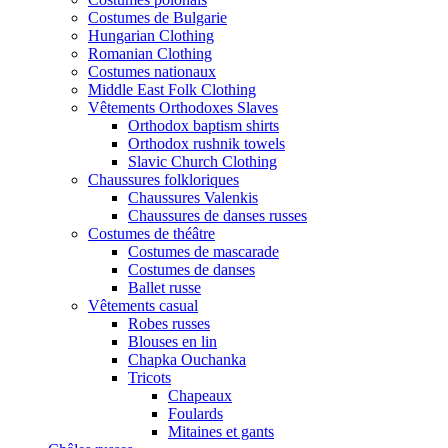
Costumes de Bulgarie
Hungarian Clothing
Romanian Clothing
Costumes nationaux
Middle East Folk Clothing
Vêtements Orthodoxes Slaves
Orthodox baptism shirts
Orthodox rushnik towels
Slavic Church Clothing
Chaussures folkloriques
Chaussures Valenkis
Chaussures de danses russes
Costumes de théâtre
Costumes de mascarade
Costumes de danses
Ballet russe
Vêtements casual
Robes russes
Blouses en lin
Chapka Ouchanka
Tricots
Chapeaux
Foulards
Mitaines et gants