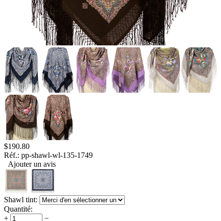
$
190.80
Réf.:
pp-shawl-wl-135-1749
Ajouter un avis
Shawl tint:
Quantité:
+
−