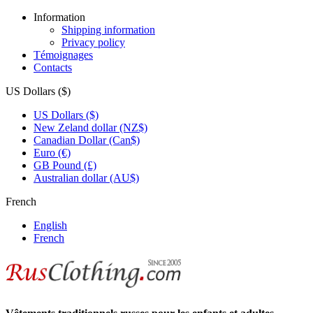
Information
Shipping information
Privacy policy
Témoignages
Contacts
US Dollars ($)
US Dollars ($)
New Zeland dollar (NZ$)
Canadian Dollar (Can$)
Euro (€)
GB Pound (£)
Australian dollar (AU$)
French
English
French