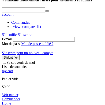
Vêtements traditionnels russes pour les enfants et adultes
account
Commandes
_view_compare_list
S'identifier
S'inscrire
E-mail
Mot de passe
Mot de passe oublié ?
S'inscrire pour un nouveau compte
S'identifier
Se souvenir de moi
Liste de souhaits
my cart
Panier vide
$
0.00
Voir panier
Commander
Home