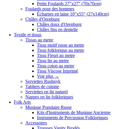
Petits Foulards 27"x27" (70x70cm)
Foulards pour des hommes
Écharpes en laine 10"x55" (27x140cm)
Châles d'Orenburg
Châles doux d'Orenburg
Châles fins en dentelle
Textile et tissus
Tissus au metre
Tissu motif russe au metre
Tissu folklorique au metre
Tissu Fleuri au metre
Tissu lin au metre
Tissu coton au metre
Tissu Viscose Imprimé
Voir plus
→
Serviettes Rushnyk
Tabliers de cuisine
Serviettes en lin naturel
Nappes en lin folkloriques
Folk Arts
Musique Populaire Russe
Kits d'Instruments de Musique Ancienne
Instruments de Percussion Folkloriques
Accessoires
Trousses Vanity Brodés