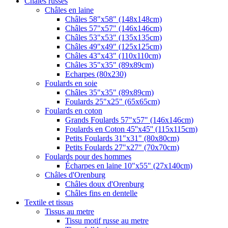
Châles russes
Châles en laine
Châles 58"x58" (148x148cm)
Châles 57"x57" (146x146cm)
Châles 53"x53" (135x135cm)
Châles 49"x49" (125x125cm)
Châles 43"x43" (110x110cm)
Châles 35"x35" (89x89cm)
Echarpes (80х230)
Foulards en soie
Châles 35"x35" (89x89cm)
Foulards 25"x25" (65x65cm)
Foulards en coton
Grands Foulards 57"x57" (146x146cm)
Foulards en Coton 45''x45'' (115x115cm)
Petits Foulards 31"x31" (80x80cm)
Petits Foulards 27"x27" (70x70cm)
Foulards pour des hommes
Écharpes en laine 10"x55" (27x140cm)
Châles d'Orenburg
Châles doux d'Orenburg
Châles fins en dentelle
Textile et tissus
Tissus au metre
Tissu motif russe au metre