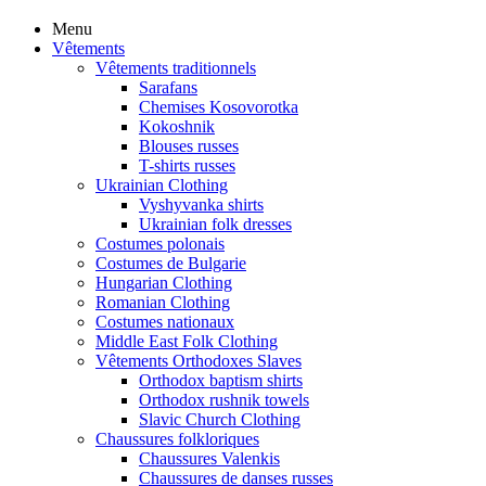
Menu
Vêtements
Vêtements traditionnels
Sarafans
Chemises Kosovorotka
Kokoshnik
Blouses russes
T-shirts russes
Ukrainian Clothing
Vyshyvanka shirts
Ukrainian folk dresses
Costumes polonais
Costumes de Bulgarie
Hungarian Clothing
Romanian Clothing
Costumes nationaux
Middle East Folk Clothing
Vêtements Orthodoxes Slaves
Orthodox baptism shirts
Orthodox rushnik towels
Slavic Church Clothing
Chaussures folkloriques
Chaussures Valenkis
Chaussures de danses russes