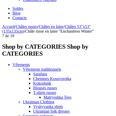
Soldes
Blog
Contacts
Accueil
/
Châles russes
/
Châles en laine
/
Châles 53"x53"
(135x135cm)
/
Châle russe en laine ''Enchantress Winter''
7
de
19
Shop by CATEGORIES
Shop by
CATEGORIES
Vêtements
Vêtements traditionnels
Sarafans
Chemises Kosovorotka
Kokoshnik
Blouses russes
T-shirts russes
Matryoshka Tees
Ukrainian Clothing
Vyshyvanka shirts
Ukrainian folk dresses
Costumes polonais