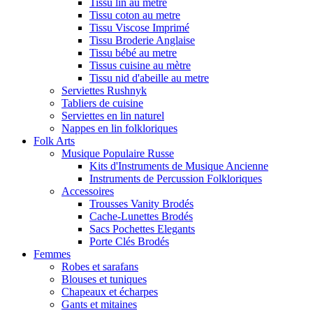
Tissu lin au metre
Tissu coton au metre
Tissu Viscose Imprimé
Tissu Broderie Anglaise
Tissu bébé au metre
Tissus cuisine au mètre
Tissu nid d'abeille au metre
Serviettes Rushnyk
Tabliers de cuisine
Serviettes en lin naturel
Nappes en lin folkloriques
Folk Arts
Musique Populaire Russe
Kits d'Instruments de Musique Ancienne
Instruments de Percussion Folkloriques
Accessoires
Trousses Vanity Brodés
Cache-Lunettes Brodés
Sacs Pochettes Elegants
Porte Clés Brodés
Femmes
Robes et sarafans
Blouses et tuniques
Chapeaux et écharpes
Gants et mitaines