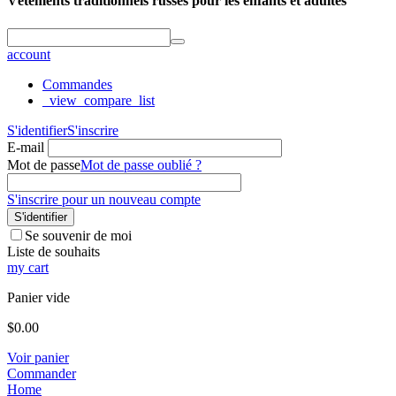
Vêtements traditionnels russes pour les enfants et adultes
account
Commandes
_view_compare_list
S'identifier
S'inscrire
E-mail
Mot de passe
Mot de passe oublié ?
S'inscrire pour un nouveau compte
S'identifier
Se souvenir de moi
Liste de souhaits
my cart
Panier vide
$
0.00
Voir panier
Commander
Home