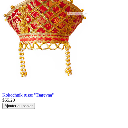
Kokochnik russe ''Tsarevna''
$
55.20
Ajouter au panier