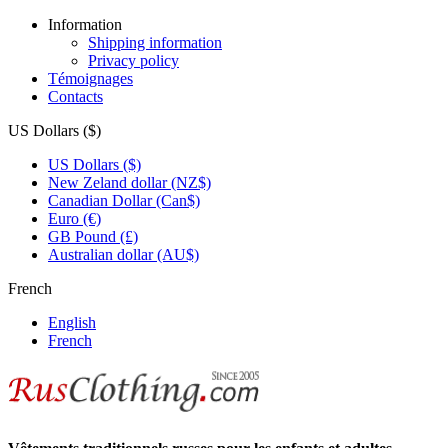
Information
Shipping information
Privacy policy
Témoignages
Contacts
US Dollars ($)
US Dollars ($)
New Zeland dollar (NZ$)
Canadian Dollar (Can$)
Euro (€)
GB Pound (£)
Australian dollar (AU$)
French
English
French