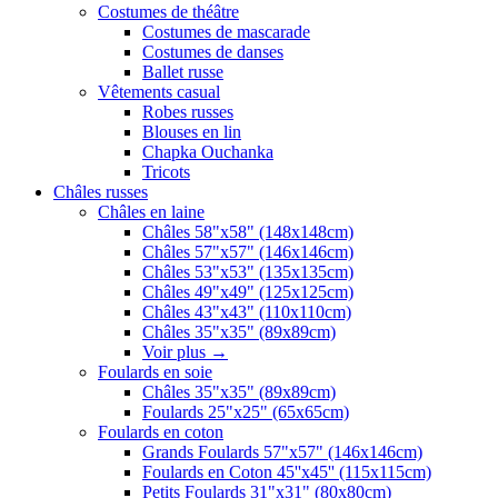
Costumes de théâtre
Costumes de mascarade
Costumes de danses
Ballet russe
Vêtements casual
Robes russes
Blouses en lin
Chapka Ouchanka
Tricots
Châles russes
Châles en laine
Châles 58"x58" (148x148cm)
Châles 57"x57" (146x146cm)
Châles 53"x53" (135x135cm)
Châles 49"x49" (125x125cm)
Châles 43"x43" (110x110cm)
Châles 35"x35" (89x89cm)
Voir plus
→
Foulards en soie
Châles 35"x35" (89x89cm)
Foulards 25"x25" (65x65cm)
Foulards en coton
Grands Foulards 57"x57" (146x146cm)
Foulards en Coton 45''x45'' (115x115cm)
Petits Foulards 31"x31" (80x80cm)