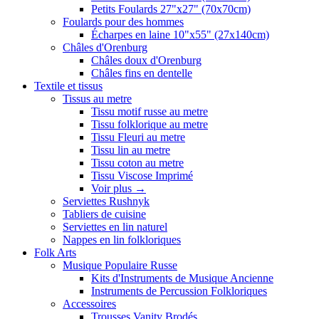
Petits Foulards 27"x27" (70x70cm)
Foulards pour des hommes
Écharpes en laine 10"x55" (27x140cm)
Châles d'Orenburg
Châles doux d'Orenburg
Châles fins en dentelle
Textile et tissus
Tissus au metre
Tissu motif russe au metre
Tissu folklorique au metre
Tissu Fleuri au metre
Tissu lin au metre
Tissu coton au metre
Tissu Viscose Imprimé
Voir plus
→
Serviettes Rushnyk
Tabliers de cuisine
Serviettes en lin naturel
Nappes en lin folkloriques
Folk Arts
Musique Populaire Russe
Kits d'Instruments de Musique Ancienne
Instruments de Percussion Folkloriques
Accessoires
Trousses Vanity Brodés