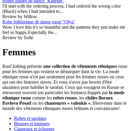
Bottes hautes de dance ''Kadrille''
I'll start with the ordering process. I had ordered the wrong color
(Black) when I had intended to...
Review by Willow
Robe folklorique de danse russe ''Olya''
Wow I love this it’s so beautiful and the patterns they just make me
feel so happy.Especially the...
Review by Sofie
Femmes
RusClothing présente
une collection de vêtements ethniques
russe
pour les femmes qui veulent se démarquer dans la vie. La mode
ethnique russe n'est pas seulement pour les femmes russes ou ceux
qui ont des histoires slaves. Et vous n'avez pas besoin d'être
ukrainien pour habiller le sarafan. Ceux qui voyagent en Russie se
retrouvent souvent (en particulier les femmes) frappés par
la mode
ethnique russe
comme les
robes russes
, les
châles floraux
Pavlovo Posad
ou les
chaussures « valenkis ».
Bienvenue dans le
monde des vêtements ethniques russes brillants et convaincants!
Robes et sarafans
Blouses et tuniques
Chapeaux et écharpes