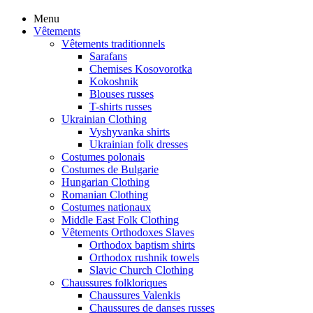
Menu
Vêtements
Vêtements traditionnels
Sarafans
Chemises Kosovorotka
Kokoshnik
Blouses russes
T-shirts russes
Ukrainian Clothing
Vyshyvanka shirts
Ukrainian folk dresses
Costumes polonais
Costumes de Bulgarie
Hungarian Clothing
Romanian Clothing
Costumes nationaux
Middle East Folk Clothing
Vêtements Orthodoxes Slaves
Orthodox baptism shirts
Orthodox rushnik towels
Slavic Church Clothing
Chaussures folkloriques
Chaussures Valenkis
Chaussures de danses russes