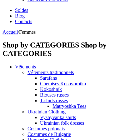
Soldes
Blog
Contacts
Accueil
/
Femmes
Shop by CATEGORIES
Shop by
CATEGORIES
Vêtements
Vêtements traditionnels
Sarafans
Chemises Kosovorotka
Kokoshnik
Blouses russes
T-shirts russes
Matryoshka Tees
Ukrainian Clothing
Vyshyvanka shirts
Ukrainian folk dresses
Costumes polonais
Costumes de Bulgarie
Hungarian Clothing