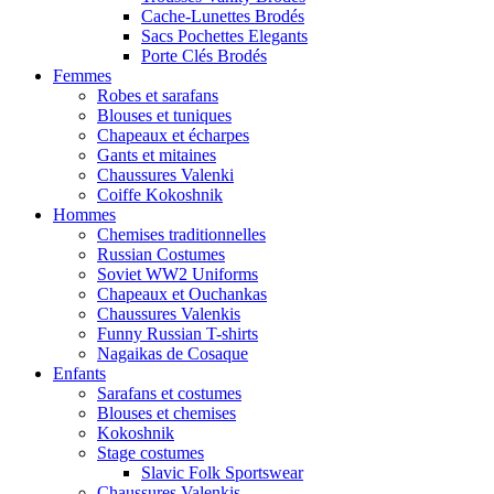
Cache-Lunettes Brodés
Sacs Pochettes Elegants
Porte Clés Brodés
Femmes
Robes et sarafans
Blouses et tuniques
Chapeaux et écharpes
Gants et mitaines
Chaussures Valenki
Coiffe Kokoshnik
Hommes
Chemises traditionnelles
Russian Costumes
Soviet WW2 Uniforms
Chapeaux et Ouchankas
Chaussures Valenkis
Funny Russian T-shirts
Nagaikas de Cosaque
Enfants
Sarafans et costumes
Blouses et chemises
Kokoshnik
Stage costumes
Slavic Folk Sportswear
Chaussures Valenkis