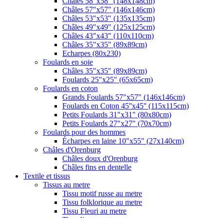
Châles 58"x58" (148x148cm)
Châles 57"x57" (146x146cm)
Châles 53"x53" (135x135cm)
Châles 49"x49" (125x125cm)
Châles 43"x43" (110x110cm)
Châles 35"x35" (89x89cm)
Echarpes (80х230)
Foulards en soie
Châles 35"x35" (89x89cm)
Foulards 25"x25" (65x65cm)
Foulards en coton
Grands Foulards 57"x57" (146x146cm)
Foulards en Coton 45''x45'' (115x115cm)
Petits Foulards 31"x31" (80x80cm)
Petits Foulards 27"x27" (70x70cm)
Foulards pour des hommes
Écharpes en laine 10"x55" (27x140cm)
Châles d'Orenburg
Châles doux d'Orenburg
Châles fins en dentelle
Textile et tissus
Tissus au metre
Tissu motif russe au metre
Tissu folklorique au metre
Tissu Fleuri au metre