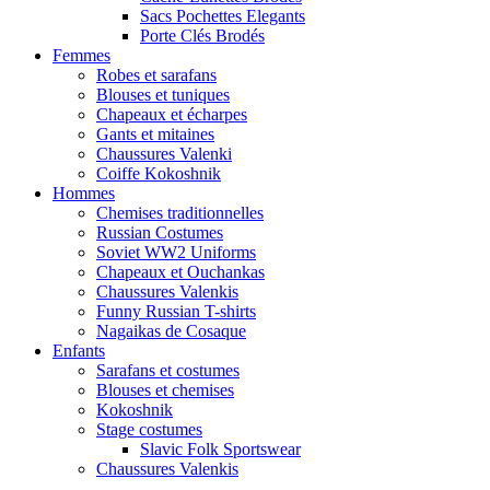
Sacs Pochettes Elegants
Porte Clés Brodés
Femmes
Robes et sarafans
Blouses et tuniques
Chapeaux et écharpes
Gants et mitaines
Chaussures Valenki
Coiffe Kokoshnik
Hommes
Chemises traditionnelles
Russian Costumes
Soviet WW2 Uniforms
Chapeaux et Ouchankas
Chaussures Valenkis
Funny Russian T-shirts
Nagaikas de Cosaque
Enfants
Sarafans et costumes
Blouses et chemises
Kokoshnik
Stage costumes
Slavic Folk Sportswear
Chaussures Valenkis