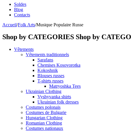
Soldes
Blog
Contacts
Accueil
/
Folk Arts
/
Musique Populaire Russe
Shop by CATEGORIES
Shop by CATEG
Vêtements
Vêtements traditionnels
Sarafans
Chemises Kosovorotka
Kokoshnik
Blouses russes
T-shirts russes
Matryoshka Tees
Ukrainian Clothing
Vyshyvanka shirts
Ukrainian folk dresses
Costumes polonais
Costumes de Bulgarie
Hungarian Clothing
Romanian Clothing
Costumes nationaux