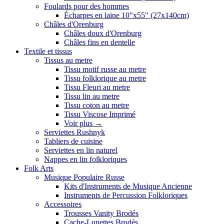
Foulards pour des hommes
Écharpes en laine 10"x55" (27x140cm)
Châles d'Orenburg
Châles doux d'Orenburg
Châles fins en dentelle
Textile et tissus
Tissus au metre
Tissu motif russe au metre
Tissu folklorique au metre
Tissu Fleuri au metre
Tissu lin au metre
Tissu coton au metre
Tissu Viscose Imprimé
Voir plus
→
Serviettes Rushnyk
Tabliers de cuisine
Serviettes en lin naturel
Nappes en lin folkloriques
Folk Arts
Musique Populaire Russe
Kits d'Instruments de Musique Ancienne
Instruments de Percussion Folkloriques
Accessoires
Trousses Vanity Brodés
Cache-Lunettes Brodés