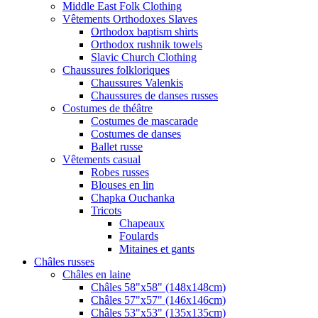
Middle East Folk Clothing
Vêtements Orthodoxes Slaves
Orthodox baptism shirts
Orthodox rushnik towels
Slavic Church Clothing
Chaussures folkloriques
Chaussures Valenkis
Chaussures de danses russes
Costumes de théâtre
Costumes de mascarade
Costumes de danses
Ballet russe
Vêtements casual
Robes russes
Blouses en lin
Chapka Ouchanka
Tricots
Chapeaux
Foulards
Mitaines et gants
Châles russes
Châles en laine
Châles 58"x58" (148x148cm)
Châles 57"x57" (146x146cm)
Châles 53"x53" (135x135cm)