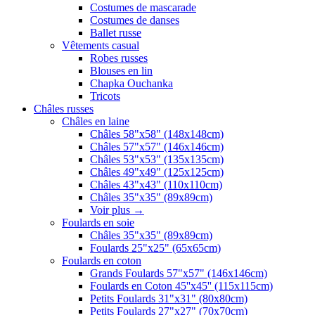
Costumes de mascarade
Costumes de danses
Ballet russe
Vêtements casual
Robes russes
Blouses en lin
Chapka Ouchanka
Tricots
Châles russes
Châles en laine
Châles 58"x58" (148x148cm)
Châles 57"x57" (146x146cm)
Châles 53"x53" (135x135cm)
Châles 49"x49" (125x125cm)
Châles 43"x43" (110x110cm)
Châles 35"x35" (89x89cm)
Voir plus
→
Foulards en soie
Châles 35"x35" (89x89cm)
Foulards 25"x25" (65x65cm)
Foulards en coton
Grands Foulards 57"x57" (146x146cm)
Foulards en Coton 45''x45'' (115x115cm)
Petits Foulards 31"x31" (80x80cm)
Petits Foulards 27"x27" (70x70cm)