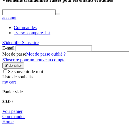
Vêtements traditionnels russes pour les enfants et adultes
account
Commandes
_view_compare_list
S'identifier
S'inscrire
E-mail
Mot de passe
Mot de passe oublié ?
S'inscrire pour un nouveau compte
S'identifier
Se souvenir de moi
Liste de souhaits
my cart
Panier vide
$
0.00
Voir panier
Commander
Home