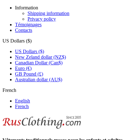
Information
Shipping information
Privacy policy
Témoignages
Contacts
US Dollars ($)
US Dollars ($)
New Zeland dollar (NZ$)
Canadian Dollar (Can$)
Euro (€)
GB Pound (£)
Australian dollar (AU$)
French
English
French