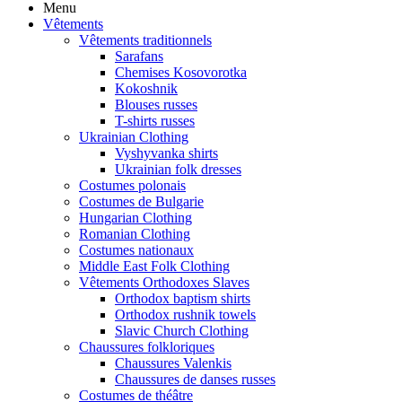
Menu
Vêtements
Vêtements traditionnels
Sarafans
Chemises Kosovorotka
Kokoshnik
Blouses russes
T-shirts russes
Ukrainian Clothing
Vyshyvanka shirts
Ukrainian folk dresses
Costumes polonais
Costumes de Bulgarie
Hungarian Clothing
Romanian Clothing
Costumes nationaux
Middle East Folk Clothing
Vêtements Orthodoxes Slaves
Orthodox baptism shirts
Orthodox rushnik towels
Slavic Church Clothing
Chaussures folkloriques
Chaussures Valenkis
Chaussures de danses russes
Costumes de théâtre