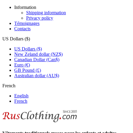
Information
Shipping information
Privacy policy
Témoignages
Contacts
US Dollars ($)
US Dollars ($)
New Zeland dollar (NZ$)
Canadian Dollar (Can$)
Euro (€)
GB Pound (£)
Australian dollar (AU$)
French
English
French