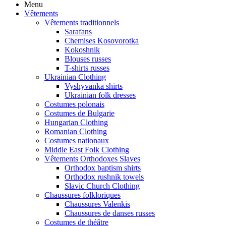
Menu
Vêtements
Vêtements traditionnels
Sarafans
Chemises Kosovorotka
Kokoshnik
Blouses russes
T-shirts russes
Ukrainian Clothing
Vyshyvanka shirts
Ukrainian folk dresses
Costumes polonais
Costumes de Bulgarie
Hungarian Clothing
Romanian Clothing
Costumes nationaux
Middle East Folk Clothing
Vêtements Orthodoxes Slaves
Orthodox baptism shirts
Orthodox rushnik towels
Slavic Church Clothing
Chaussures folkloriques
Chaussures Valenkis
Chaussures de danses russes
Costumes de théâtre