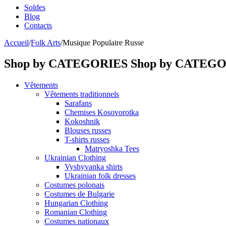
Soldes
Blog
Contacts
Accueil
/
Folk Arts
/
Musique Populaire Russe
Shop by CATEGORIES
Shop by CATEG
Vêtements
Vêtements traditionnels
Sarafans
Chemises Kosovorotka
Kokoshnik
Blouses russes
T-shirts russes
Matryoshka Tees
Ukrainian Clothing
Vyshyvanka shirts
Ukrainian folk dresses
Costumes polonais
Costumes de Bulgarie
Hungarian Clothing
Romanian Clothing
Costumes nationaux