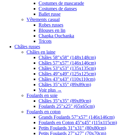
Costumes de mascarade
Costumes de danses
Ballet russe
Vêtements casual
Robes russes
Blouses en lin
Chapka Ouchanka
Tricots
Châles russes
Châles en laine
Châles 58"x58" (148x148cm)
Châles 57"x57" (146x146cm)
Châles 53"x53" (135x135cm)
Châles 49"x49" (125x125cm)
Châles 43"x43" (110x110cm)
Châles 35"x35" (89x89cm)
Voir plus
→
Foulards en soie
Châles 35"x35" (89x89cm)
Foulards 25"x25" (65x65cm)
Foulards en coton
Grands Foulards 57"x57" (146x146cm)
Foulards en Coton 45''x45'' (115x115cm)
Petits Foulards 31"x31" (80x80cm)
Petits Foulards 27"x27" (70x70cm)