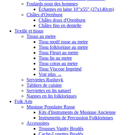
Foulards pour des hommes
Écharpes en laine 10"x55" (27x140cm)
Châles d'Orenburg
Châles doux d'Orenburg
Châles fins en dentelle
Textile et tissus
Tissus au metre
Tissu motif russe au metre
Tissu folklorique au metre
Tissu Fleuri au metre
Tissu lin au metre
Tissu coton au metre
Tissu Viscose Imprimé
Voir plus
→
Serviettes Rushnyk
Tabliers de cuisine
Serviettes en lin naturel
Nappes en lin folkloriques
Folk Arts
Musique Populaire Russe
Kits d'Instruments de Musique Ancienne
Instruments de Percussion Folkloriques
Accessoires
Trousses Vanity Brodés
Cache-Lunettes Brodés