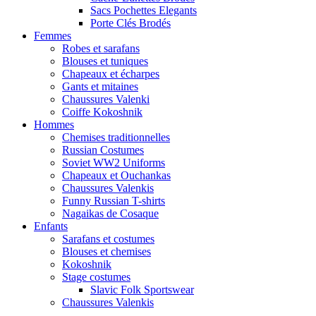
Sacs Pochettes Elegants
Porte Clés Brodés
Femmes
Robes et sarafans
Blouses et tuniques
Chapeaux et écharpes
Gants et mitaines
Chaussures Valenki
Coiffe Kokoshnik
Hommes
Chemises traditionnelles
Russian Costumes
Soviet WW2 Uniforms
Chapeaux et Ouchankas
Chaussures Valenkis
Funny Russian T-shirts
Nagaikas de Cosaque
Enfants
Sarafans et costumes
Blouses et chemises
Kokoshnik
Stage costumes
Slavic Folk Sportswear
Chaussures Valenkis