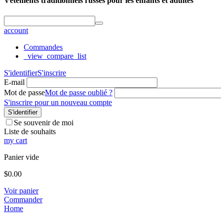
Vêtements traditionnels russes pour les enfants et adultes
account
Commandes
_view_compare_list
S'identifier
S'inscrire
E-mail
Mot de passe
Mot de passe oublié ?
S'inscrire pour un nouveau compte
S'identifier
Se souvenir de moi
Liste de souhaits
my cart
Panier vide
$
0.00
Voir panier
Commander
Home