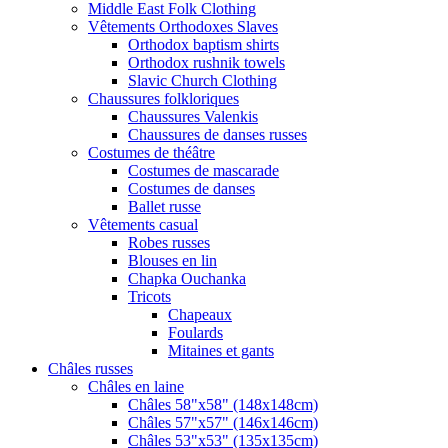
Middle East Folk Clothing
Vêtements Orthodoxes Slaves
Orthodox baptism shirts
Orthodox rushnik towels
Slavic Church Clothing
Chaussures folkloriques
Chaussures Valenkis
Chaussures de danses russes
Costumes de théâtre
Costumes de mascarade
Costumes de danses
Ballet russe
Vêtements casual
Robes russes
Blouses en lin
Chapka Ouchanka
Tricots
Chapeaux
Foulards
Mitaines et gants
Châles russes
Châles en laine
Châles 58"x58" (148x148cm)
Châles 57"x57" (146x146cm)
Châles 53"x53" (135x135cm)