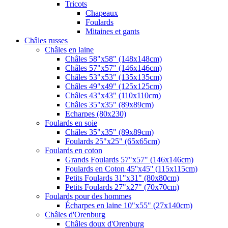
Tricots
Chapeaux
Foulards
Mitaines et gants
Châles russes
Châles en laine
Châles 58"x58" (148x148cm)
Châles 57"x57" (146x146cm)
Châles 53"x53" (135x135cm)
Châles 49"x49" (125x125cm)
Châles 43"x43" (110x110cm)
Châles 35"x35" (89x89cm)
Echarpes (80х230)
Foulards en soie
Châles 35"x35" (89x89cm)
Foulards 25"x25" (65x65cm)
Foulards en coton
Grands Foulards 57"x57" (146x146cm)
Foulards en Coton 45''x45'' (115x115cm)
Petits Foulards 31"x31" (80x80cm)
Petits Foulards 27"x27" (70x70cm)
Foulards pour des hommes
Écharpes en laine 10"x55" (27x140cm)
Châles d'Orenburg
Châles doux d'Orenburg