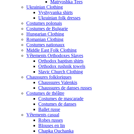
Matryoshka Tees
Ukrainian Clothing
Vyshyvanka shirts
Ukrainian folk dresses
Costumes polonais
Costumes de Bulgarie
Hungarian Clothing
Romanian Clothing
Costumes nationaux
Middle East Folk Clothing
Vêtements Orthodoxes Slaves
Orthodox baptism shirts
Orthodox rushnik towels
Slavic Church Clothing
Chaussures folkloriques
Chaussures Valenkis
Chaussures de danses russes
Costumes de théâtre
Costumes de mascarade
Costumes de danses
Ballet russe
Vêtements casual
Robes russes
Blouses en lin
Chapka Ouchanka