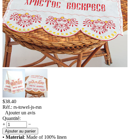
$
38.40
Réf.:
rs-towel-js-rsn
Ajouter un avis
Quantité:
+
−
Ajouter au panier
• Material
: Made of 100% linen