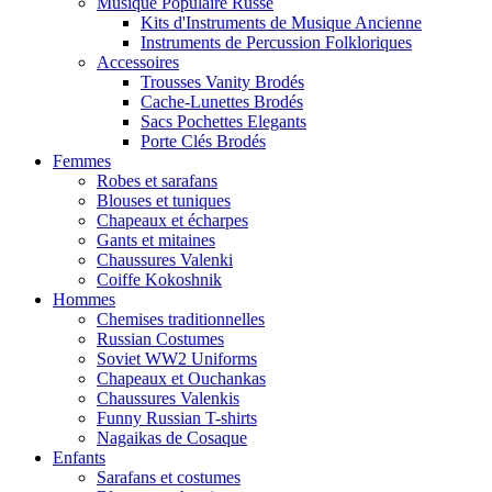
Musique Populaire Russe
Kits d'Instruments de Musique Ancienne
Instruments de Percussion Folkloriques
Accessoires
Trousses Vanity Brodés
Cache-Lunettes Brodés
Sacs Pochettes Elegants
Porte Clés Brodés
Femmes
Robes et sarafans
Blouses et tuniques
Chapeaux et écharpes
Gants et mitaines
Chaussures Valenki
Coiffe Kokoshnik
Hommes
Chemises traditionnelles
Russian Costumes
Soviet WW2 Uniforms
Chapeaux et Ouchankas
Chaussures Valenkis
Funny Russian T-shirts
Nagaikas de Cosaque
Enfants
Sarafans et costumes