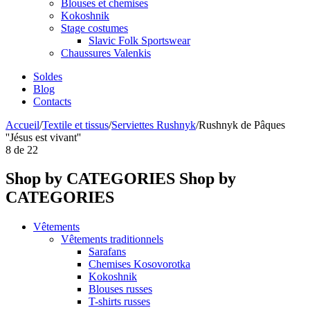
Blouses et chemises
Kokoshnik
Stage costumes
Slavic Folk Sportswear
Chaussures Valenkis
Soldes
Blog
Contacts
Accueil
/
Textile et tissus
/
Serviettes Rushnyk
/
Rushnyk de Pâques
''Jésus est vivant''
8
de
22
Shop by CATEGORIES
Shop by
CATEGORIES
Vêtements
Vêtements traditionnels
Sarafans
Chemises Kosovorotka
Kokoshnik
Blouses russes
T-shirts russes