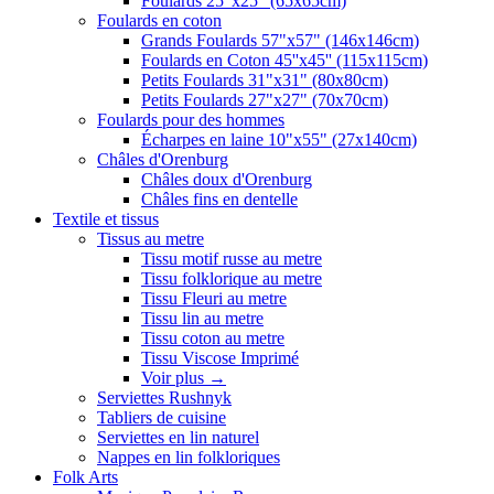
Foulards 25"x25" (65x65cm)
Foulards en coton
Grands Foulards 57"x57" (146x146cm)
Foulards en Coton 45''x45'' (115x115cm)
Petits Foulards 31"x31" (80x80cm)
Petits Foulards 27"x27" (70x70cm)
Foulards pour des hommes
Écharpes en laine 10"x55" (27x140cm)
Châles d'Orenburg
Châles doux d'Orenburg
Châles fins en dentelle
Textile et tissus
Tissus au metre
Tissu motif russe au metre
Tissu folklorique au metre
Tissu Fleuri au metre
Tissu lin au metre
Tissu coton au metre
Tissu Viscose Imprimé
Voir plus
→
Serviettes Rushnyk
Tabliers de cuisine
Serviettes en lin naturel
Nappes en lin folkloriques
Folk Arts