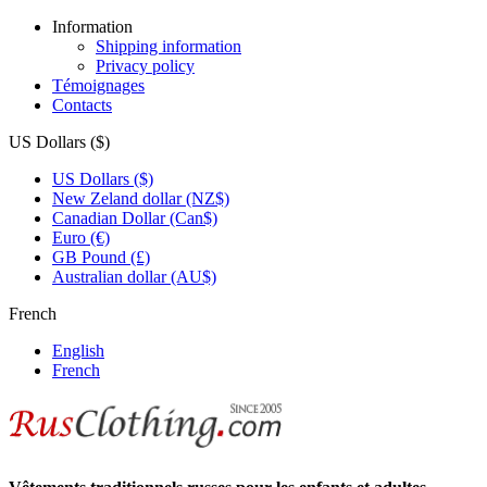
Information
Shipping information
Privacy policy
Témoignages
Contacts
US Dollars ($)
US Dollars ($)
New Zeland dollar (NZ$)
Canadian Dollar (Can$)
Euro (€)
GB Pound (£)
Australian dollar (AU$)
French
English
French