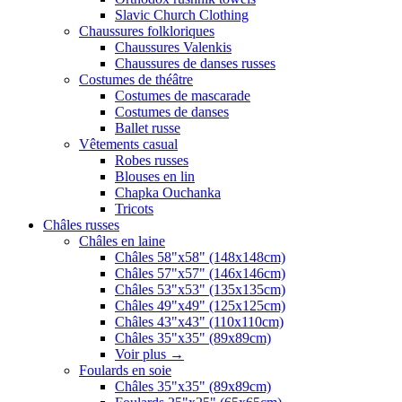
Slavic Church Clothing
Chaussures folkloriques
Chaussures Valenkis
Chaussures de danses russes
Costumes de théâtre
Costumes de mascarade
Costumes de danses
Ballet russe
Vêtements casual
Robes russes
Blouses en lin
Chapka Ouchanka
Tricots
Châles russes
Châles en laine
Châles 58"x58" (148x148cm)
Châles 57"x57" (146x146cm)
Châles 53"x53" (135x135cm)
Châles 49"x49" (125x125cm)
Châles 43"x43" (110x110cm)
Châles 35"x35" (89x89cm)
Voir plus
→
Foulards en soie
Châles 35"x35" (89x89cm)