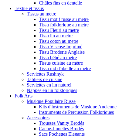
Châles fins en dentelle
Textile et tissus
Tissus au metre
Tissu motif russe au metre
Tissu folklorique au metre
Tissu Fleuri au metre
Tissu lin au metre
Tissu coton au metre
Tissu Viscose Imprimé
Tissu Broderie Anglaise
Tissu bébé au metre
Tissus cuisine au mètre
Tissu nid d'abeille au metre
Serviettes Rushnyk
Tabliers de cuisine
Serviettes en lin naturel
Nappes en lin folkloriques
Folk Arts
Musique Populaire Russe
Kits d'Instruments de Musique Ancienne
Instruments de Percussion Folkloriques
Accessoires
Trousses Vanity Brodés
Cache-Lunettes Brodés
Sacs Pochettes Elegants