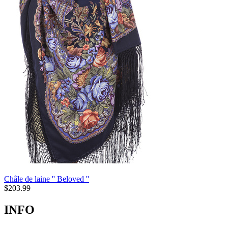
Châle de laine '' Beloved ''
$
203.99
INFO