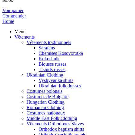
$
0.00
Voir panier
Commander
Home
Menu
Vêtements
Vêtements traditionnels
Sarafans
Chemises Kosovorotka
Kokoshnik
Blouses russes
T-shirts russes
Ukrainian Clothing
Vyshyvanka shirts
Ukrainian folk dresses
Costumes polonais
Costumes de Bulgarie
Hungarian Clothing
Romanian Clothing
Costumes nationaux
Middle East Folk Clothing
Vêtements Orthodoxes Slaves
Orthodox baptism shirts
Orthodox rushnik towels