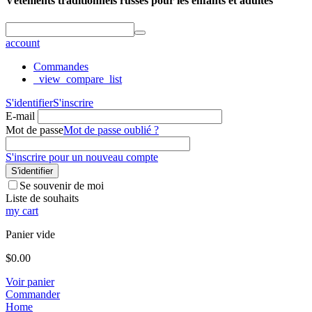
Vêtements traditionnels russes pour les enfants et adultes
account
Commandes
_view_compare_list
S'identifier
S'inscrire
E-mail
Mot de passe
Mot de passe oublié ?
S'inscrire pour un nouveau compte
S'identifier
Se souvenir de moi
Liste de souhaits
my cart
Panier vide
$
0.00
Voir panier
Commander
Home