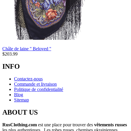
Châle de laine '' Beloved ''
$
203.99
INFO
Contactez-nous
Commande et livraison
Politique de confidentialité
Blog
Sitemap
ABOUT US
RusClothing.com
est une place pour trouver des
vêtements russes
les plus
authentiques . Les robes russes, chemises ukrainiennes,