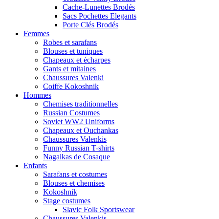
Cache-Lunettes Brodés
Sacs Pochettes Elegants
Porte Clés Brodés
Femmes
Robes et sarafans
Blouses et tuniques
Chapeaux et écharpes
Gants et mitaines
Chaussures Valenki
Coiffe Kokoshnik
Hommes
Chemises traditionnelles
Russian Costumes
Soviet WW2 Uniforms
Chapeaux et Ouchankas
Chaussures Valenkis
Funny Russian T-shirts
Nagaikas de Cosaque
Enfants
Sarafans et costumes
Blouses et chemises
Kokoshnik
Stage costumes
Slavic Folk Sportswear
Chaussures Valenkis