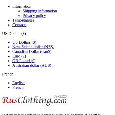
Information
Shipping information
Privacy policy
Témoignages
Contacts
US Dollars ($)
US Dollars ($)
New Zeland dollar (NZ$)
Canadian Dollar (Can$)
Euro (€)
GB Pound (£)
Australian dollar (AU$)
French
English
French