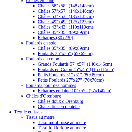
Châles en laine
Châles 58"x58" (148x148cm)
Châles 57"x57" (146x146cm)
Châles 53"x53" (135x135cm)
Châles 49"x49" (125x125cm)
Châles 43"x43" (110x110cm)
Châles 35"x35" (89x89cm)
Echarpes (80х230)
Foulards en soie
Châles 35"x35" (89x89cm)
Foulards 25"x25" (65x65cm)
Foulards en coton
Grands Foulards 57"x57" (146x146cm)
Foulards en Coton 45''x45'' (115x115cm)
Petits Foulards 31"x31" (80x80cm)
Petits Foulards 27"x27" (70x70cm)
Foulards pour des hommes
Écharpes en laine 10"x55" (27x140cm)
Châles d'Orenburg
Châles doux d'Orenburg
Châles fins en dentelle
Textile et tissus
Tissus au metre
Tissu motif russe au metre
Tissu folklorique au metre