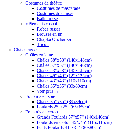
Costumes de théâtre
Costumes de mascarade
Costumes de danses
Ballet russe
Vêtements casual
Robes russes
Blouses en lin
Chapka Ouchanka
Tricots
Châles russes
Châles en laine
Châles 58"x58" (148x148cm)
Châles 57"x57" (146x146cm)
Châles 53"x53" (135x135cm)
Châles 49"x49" (125x125cm)
Châles 43"x43" (110x110cm)
Châles 35"x35" (89x89cm)
Voir plus
→
Foulards en soie
Châles 35"x35" (89x89cm)
Foulards 25"x25" (65x65cm)
Foulards en coton
Grands Foulards 57"x57" (146x146cm)
Foulards en Coton 45''x45'' (115x115cm)
Petits Foulards 31"x31" (80x80cm)