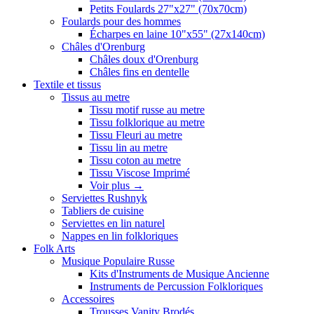
Petits Foulards 27"x27" (70x70cm)
Foulards pour des hommes
Écharpes en laine 10"x55" (27x140cm)
Châles d'Orenburg
Châles doux d'Orenburg
Châles fins en dentelle
Textile et tissus
Tissus au metre
Tissu motif russe au metre
Tissu folklorique au metre
Tissu Fleuri au metre
Tissu lin au metre
Tissu coton au metre
Tissu Viscose Imprimé
Voir plus
→
Serviettes Rushnyk
Tabliers de cuisine
Serviettes en lin naturel
Nappes en lin folkloriques
Folk Arts
Musique Populaire Russe
Kits d'Instruments de Musique Ancienne
Instruments de Percussion Folkloriques
Accessoires
Trousses Vanity Brodés