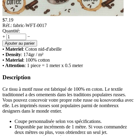
$
7.19
Réf.:
fabric-WFT-0017
Quantité:
+
−
Ajouter au panier
• Materiel
: Сoton nid-d'abeille
• Density
: 174
gr / m²
• Material
: 100% cotton
• Attention
: 1 piece = 1 meter x 0.5 meter
Description
Ce tissu à motif russe est fabriqué de 100% en coton. Le textile
traditionnel a des ornements dans les traditions populaires russes.
Vous pouvez concevoir votre propre robe russe ou kosovorotka avec
elle. Les imprimés russes sont populaires parmi de nombreux
designers dans le monde entier.
Coupe personnalisée selon vos spécifications.
Disponible par incréments de 1 mètre. Si vous commandez
deux mètres ou plus, vous obtiendrez un seul jet.