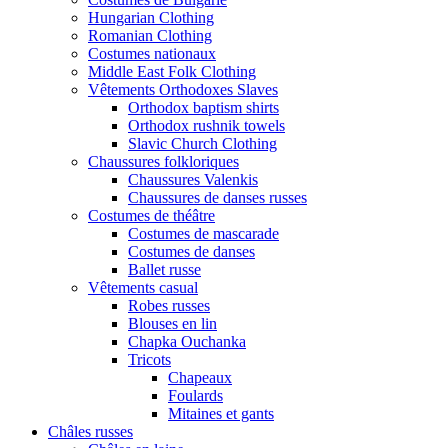
Hungarian Clothing
Romanian Clothing
Costumes nationaux
Middle East Folk Clothing
Vêtements Orthodoxes Slaves
Orthodox baptism shirts
Orthodox rushnik towels
Slavic Church Clothing
Chaussures folkloriques
Chaussures Valenkis
Chaussures de danses russes
Costumes de théâtre
Costumes de mascarade
Costumes de danses
Ballet russe
Vêtements casual
Robes russes
Blouses en lin
Chapka Ouchanka
Tricots
Chapeaux
Foulards
Mitaines et gants
Châles russes