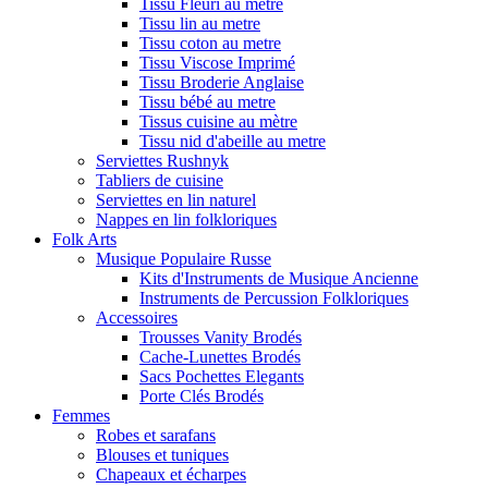
Tissu Fleuri au metre
Tissu lin au metre
Tissu coton au metre
Tissu Viscose Imprimé
Tissu Broderie Anglaise
Tissu bébé au metre
Tissus cuisine au mètre
Tissu nid d'abeille au metre
Serviettes Rushnyk
Tabliers de cuisine
Serviettes en lin naturel
Nappes en lin folkloriques
Folk Arts
Musique Populaire Russe
Kits d'Instruments de Musique Ancienne
Instruments de Percussion Folkloriques
Accessoires
Trousses Vanity Brodés
Cache-Lunettes Brodés
Sacs Pochettes Elegants
Porte Clés Brodés
Femmes
Robes et sarafans
Blouses et tuniques
Chapeaux et écharpes