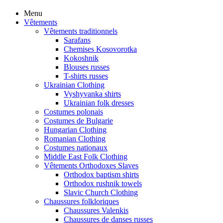
Menu
Vêtements
Vêtements traditionnels
Sarafans
Chemises Kosovorotka
Kokoshnik
Blouses russes
T-shirts russes
Ukrainian Clothing
Vyshyvanka shirts
Ukrainian folk dresses
Costumes polonais
Costumes de Bulgarie
Hungarian Clothing
Romanian Clothing
Costumes nationaux
Middle East Folk Clothing
Vêtements Orthodoxes Slaves
Orthodox baptism shirts
Orthodox rushnik towels
Slavic Church Clothing
Chaussures folkloriques
Chaussures Valenkis
Chaussures de danses russes