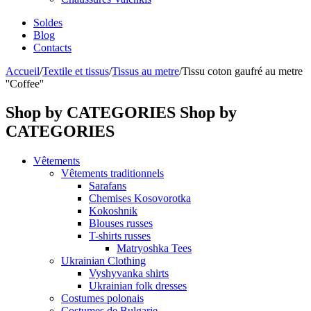
Soldes
Blog
Contacts
Accueil
/
Textile et tissus
/
Tissus au metre
/
Tissu coton gaufré au metre
''Coffee''
Shop by CATEGORIES
Shop by
CATEGORIES
Vêtements
Vêtements traditionnels
Sarafans
Chemises Kosovorotka
Kokoshnik
Blouses russes
T-shirts russes
Matryoshka Tees
Ukrainian Clothing
Vyshyvanka shirts
Ukrainian folk dresses
Costumes polonais
Costumes de Bulgarie