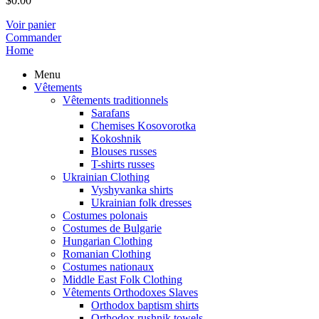
$
0.00
Voir panier
Commander
Home
Menu
Vêtements
Vêtements traditionnels
Sarafans
Chemises Kosovorotka
Kokoshnik
Blouses russes
T-shirts russes
Ukrainian Clothing
Vyshyvanka shirts
Ukrainian folk dresses
Costumes polonais
Costumes de Bulgarie
Hungarian Clothing
Romanian Clothing
Costumes nationaux
Middle East Folk Clothing
Vêtements Orthodoxes Slaves
Orthodox baptism shirts
Orthodox rushnik towels