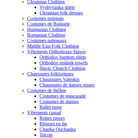
Ukrainian Clothing
Vyshyvanka shirts
Ukrainian folk dresses
Costumes polonais
Costumes de Bulgarie
Hungarian Clothing
Romanian Clothing
Costumes nationaux
Middle East Folk Clothing
Vêtements Orthodoxes Slaves
Orthodox baptism shirts
Orthodox rushnik towels
Slavic Church Clothing
Chaussures folkloriques
Chaussures Valenkis
Chaussures de danses russes
Costumes de théâtre
Costumes de mascarade
Costumes de danses
Ballet russe
Vêtements casual
Robes russes
Blouses en lin
Chapka Ouchanka
Tricots