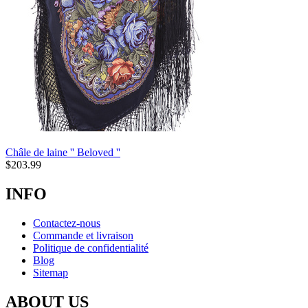
Châle de laine '' Beloved ''
$
203.99
INFO
Contactez-nous
Commande et livraison
Politique de confidentialité
Blog
Sitemap
ABOUT US