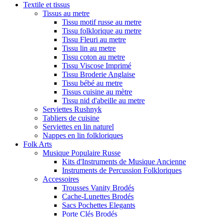
Textile et tissus
Tissus au metre
Tissu motif russe au metre
Tissu folklorique au metre
Tissu Fleuri au metre
Tissu lin au metre
Tissu coton au metre
Tissu Viscose Imprimé
Tissu Broderie Anglaise
Tissu bébé au metre
Tissus cuisine au mètre
Tissu nid d'abeille au metre
Serviettes Rushnyk
Tabliers de cuisine
Serviettes en lin naturel
Nappes en lin folkloriques
Folk Arts
Musique Populaire Russe
Kits d'Instruments de Musique Ancienne
Instruments de Percussion Folkloriques
Accessoires
Trousses Vanity Brodés
Cache-Lunettes Brodés
Sacs Pochettes Elegants
Porte Clés Brodés