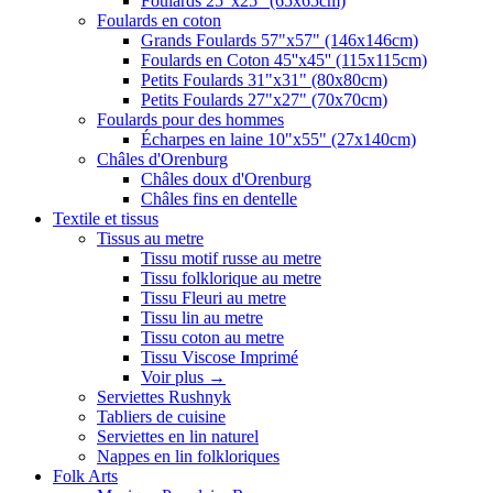
Foulards 25"x25" (65x65cm)
Foulards en coton
Grands Foulards 57"x57" (146x146cm)
Foulards en Coton 45''x45'' (115x115cm)
Petits Foulards 31"x31" (80x80cm)
Petits Foulards 27"x27" (70x70cm)
Foulards pour des hommes
Écharpes en laine 10"x55" (27x140cm)
Châles d'Orenburg
Châles doux d'Orenburg
Châles fins en dentelle
Textile et tissus
Tissus au metre
Tissu motif russe au metre
Tissu folklorique au metre
Tissu Fleuri au metre
Tissu lin au metre
Tissu coton au metre
Tissu Viscose Imprimé
Voir plus
→
Serviettes Rushnyk
Tabliers de cuisine
Serviettes en lin naturel
Nappes en lin folkloriques
Folk Arts