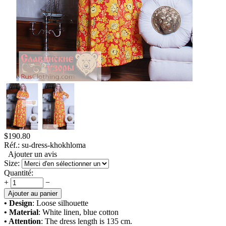
$
190.80
Réf.:
su-dress-khokhloma
Ajouter un avis
Size:
Quantité:
+
−
Ajouter au panier
• Design
: Loose silhouette
• Material
: White linen, blue cotton
• Attention
: The dress length is 135 cm.