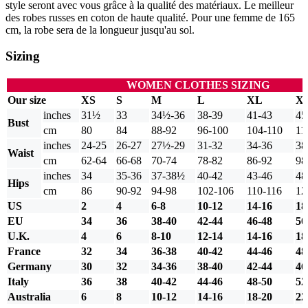
style seront avec vous grâce à la qualité des matériaux. Le meilleur
des robes russes en coton de haute qualité. Pour une femme de 165
cm, la robe sera de la longueur jusqu'au sol.
Sizing
WOMEN CLOTHES SIZING
Our size
XS
S
M
L
XL
X
inches
31½
33
34½-36
38-39
41-43
45
Bust
cm
80
84
88-92
96-100
104-110
11
inches
24-25
26-27
27½-29
31-32
34-36
38
Waist
cm
62-64
66-68
70-74
78-82
86-92
98
inches
34
35-36
37-38½
40-42
43-46
48
Hips
cm
86
90-92
94-98
102-106
110-116
12
US
2
4
6-8
10-12
14-16
18
EU
34
36
38-40
42-44
46-48
50
U.K.
4
6
8-10
12-14
14-16
18
France
32
34
36-38
40-42
44-46
48
Germany
30
32
34-36
38-40
42-44
46
Italy
36
38
40-42
44-46
48-50
52
Australia
6
8
10-12
14-16
18-20
22