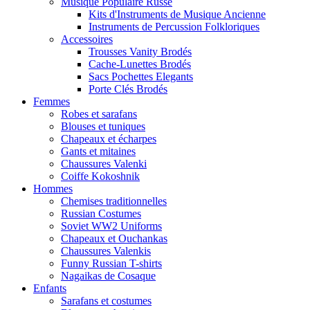
Musique Populaire Russe
Kits d'Instruments de Musique Ancienne
Instruments de Percussion Folkloriques
Accessoires
Trousses Vanity Brodés
Cache-Lunettes Brodés
Sacs Pochettes Elegants
Porte Clés Brodés
Femmes
Robes et sarafans
Blouses et tuniques
Chapeaux et écharpes
Gants et mitaines
Chaussures Valenki
Coiffe Kokoshnik
Hommes
Chemises traditionnelles
Russian Costumes
Soviet WW2 Uniforms
Chapeaux et Ouchankas
Chaussures Valenkis
Funny Russian T-shirts
Nagaikas de Cosaque
Enfants
Sarafans et costumes