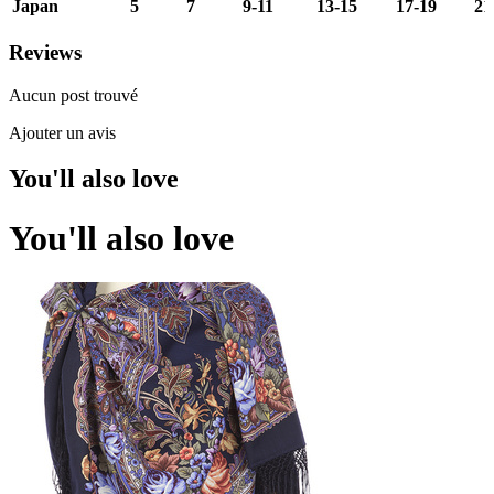
Japan
5
7
9-11
13-15
17-19
21
Reviews
Aucun post trouvé
Ajouter un avis
You'll also love
You'll also love