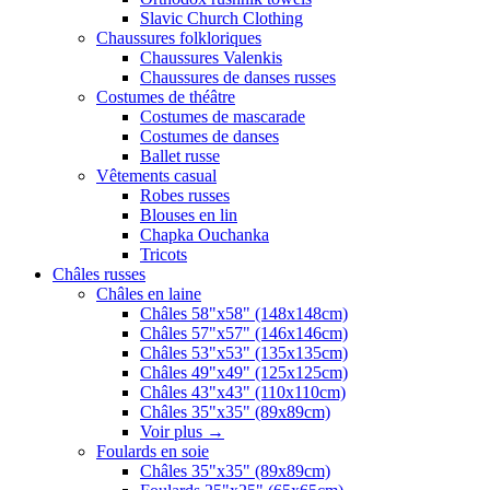
Slavic Church Clothing
Chaussures folkloriques
Chaussures Valenkis
Chaussures de danses russes
Costumes de théâtre
Costumes de mascarade
Costumes de danses
Ballet russe
Vêtements casual
Robes russes
Blouses en lin
Chapka Ouchanka
Tricots
Châles russes
Châles en laine
Châles 58"x58" (148x148cm)
Châles 57"x57" (146x146cm)
Châles 53"x53" (135x135cm)
Châles 49"x49" (125x125cm)
Châles 43"x43" (110x110cm)
Châles 35"x35" (89x89cm)
Voir plus
→
Foulards en soie
Châles 35"x35" (89x89cm)