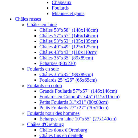
Chapeaux
Foulards
Mitaines et gants
Châles russes
Châles en laine
Châles 58"x58" (148x148cm)
Châles 57"x57" (146x146cm)
Châles 53"x53" (135x135cm)
Châles 49"x49" (125x125cm)
Châles 43"x43" (110x110cm)
Châles 35"x35" (89x89cm)
Echarpes (80х230)
Foulards en soie
Châles 35"x35" (89x89cm)
Foulards 25"x25" (65x65cm)
Foulards en coton
Grands Foulards 57"x57" (146x146cm)
Foulards en Coton 45''x45'' (115x115cm)
Petits Foulards 31"x31" (80x80cm)
Petits Foulards 27"x27" (70x70cm)
Foulards pour des hommes
Écharpes en laine 10"x55" (27x140cm)
Châles d'Orenburg
Châles doux d'Orenburg
Châles fins en dentelle