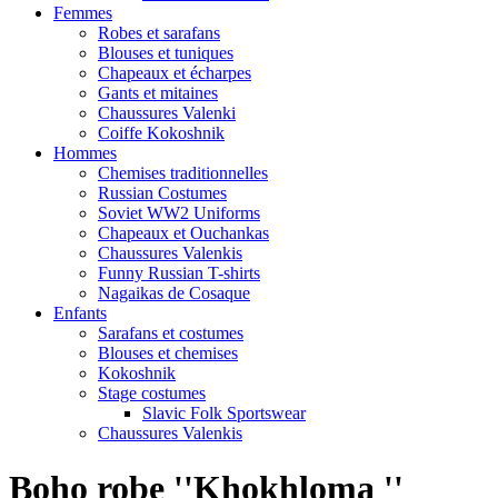
Femmes
Robes et sarafans
Blouses et tuniques
Chapeaux et écharpes
Gants et mitaines
Chaussures Valenki
Coiffe Kokoshnik
Hommes
Chemises traditionnelles
Russian Costumes
Soviet WW2 Uniforms
Chapeaux et Ouchankas
Chaussures Valenkis
Funny Russian T-shirts
Nagaikas de Cosaque
Enfants
Sarafans et costumes
Blouses et chemises
Kokoshnik
Stage costumes
Slavic Folk Sportswear
Chaussures Valenkis
Boho robe ''Khokhloma ''