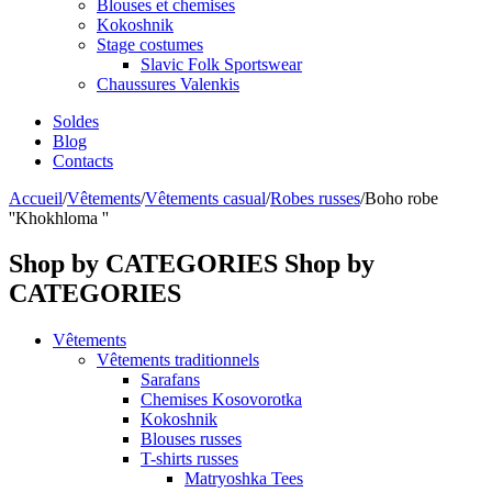
Blouses et chemises
Kokoshnik
Stage costumes
Slavic Folk Sportswear
Chaussures Valenkis
Soldes
Blog
Contacts
Accueil
/
Vêtements
/
Vêtements casual
/
Robes russes
/
Boho robe
''Khokhloma ''
Shop by CATEGORIES
Shop by
CATEGORIES
Vêtements
Vêtements traditionnels
Sarafans
Chemises Kosovorotka
Kokoshnik
Blouses russes
T-shirts russes
Matryoshka Tees