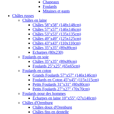
Chapeaux
Foulards
Mitaines et gants
Châles russes
Châles en laine
Châles 58"x58" (148x148cm)
Châles 57"x57" (146x146cm)
Châles 53"x53" (135x135cm)
Châles 49"x49" (125x125cm)
Châles 43"x43" (110x110cm)
Châles 35"x35" (89x89cm)
Echarpes (80х230)
Foulards en soie
Châles 35"x35" (89x89cm)
Foulards 25"x25" (65x65cm)
Foulards en coton
Grands Foulards 57"x57" (146x146cm)
Foulards en Coton 45''x45'' (115x115cm)
Petits Foulards 31"x31" (80x80cm)
Petits Foulards 27"x27" (70x70cm)
Foulards pour des hommes
Écharpes en laine 10"x55" (27x140cm)
Châles d'Orenburg
Châles doux d'Orenburg
Châles fins en dentelle