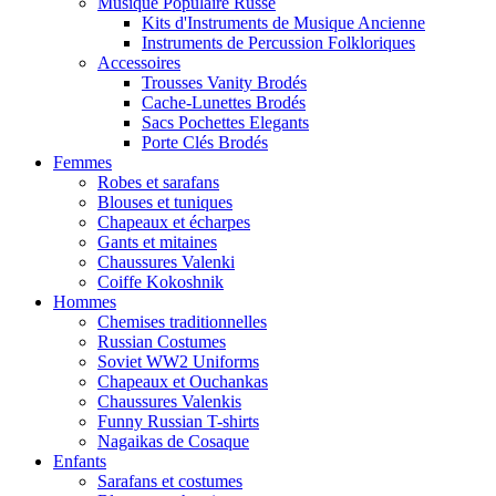
Musique Populaire Russe
Kits d'Instruments de Musique Ancienne
Instruments de Percussion Folkloriques
Accessoires
Trousses Vanity Brodés
Cache-Lunettes Brodés
Sacs Pochettes Elegants
Porte Clés Brodés
Femmes
Robes et sarafans
Blouses et tuniques
Chapeaux et écharpes
Gants et mitaines
Chaussures Valenki
Coiffe Kokoshnik
Hommes
Chemises traditionnelles
Russian Costumes
Soviet WW2 Uniforms
Chapeaux et Ouchankas
Chaussures Valenkis
Funny Russian T-shirts
Nagaikas de Cosaque
Enfants
Sarafans et costumes