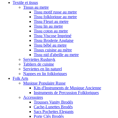
Textile et tissus
Tissus au metre
Tissu motif russe au metre
Tissu folklorique au metre
Tissu Fleuri au metre
Tissu lin au metre
Tissu coton au metre
Tissu Viscose Imprimé
Tissu Broderie Anglaise
Tissu bébé au metre
Tissus cuisine au mètre
Tissu nid d'abeille au metre
Serviettes Rushnyk
Tabliers de cuisine
Serviettes en lin naturel
Nappes en lin folkloriques
Folk Arts
Musique Populaire Russe
Kits d'Instruments de Musique Ancienne
Instruments de Percussion Folkloriques
Accessoires
Trousses Vanity Brodés
Cache-Lunettes Brodés
Sacs Pochettes Elegants
Porte Clés Brodés