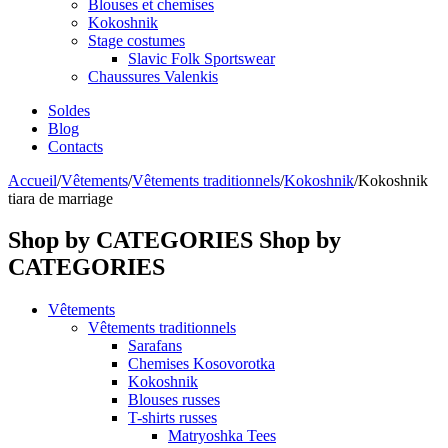
Blouses et chemises
Kokoshnik
Stage costumes
Slavic Folk Sportswear
Chaussures Valenkis
Soldes
Blog
Contacts
Accueil
/
Vêtements
/
Vêtements traditionnels
/
Kokoshnik
/
Kokoshnik
tiara de marriage
Shop by CATEGORIES
Shop by
CATEGORIES
Vêtements
Vêtements traditionnels
Sarafans
Chemises Kosovorotka
Kokoshnik
Blouses russes
T-shirts russes
Matryoshka Tees