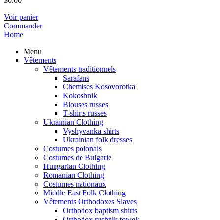
$
0.00
Voir panier
Commander
Home
Menu
Vêtements
Vêtements traditionnels
Sarafans
Chemises Kosovorotka
Kokoshnik
Blouses russes
T-shirts russes
Ukrainian Clothing
Vyshyvanka shirts
Ukrainian folk dresses
Costumes polonais
Costumes de Bulgarie
Hungarian Clothing
Romanian Clothing
Costumes nationaux
Middle East Folk Clothing
Vêtements Orthodoxes Slaves
Orthodox baptism shirts
Orthodox rushnik towels