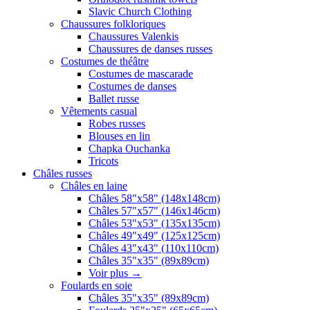
Slavic Church Clothing
Chaussures folkloriques
Chaussures Valenkis
Chaussures de danses russes
Costumes de théâtre
Costumes de mascarade
Costumes de danses
Ballet russe
Vêtements casual
Robes russes
Blouses en lin
Chapka Ouchanka
Tricots
Châles russes
Châles en laine
Châles 58"x58" (148x148cm)
Châles 57"x57" (146x146cm)
Châles 53"x53" (135x135cm)
Châles 49"x49" (125x125cm)
Châles 43"x43" (110x110cm)
Châles 35"x35" (89x89cm)
Voir plus
→
Foulards en soie
Châles 35"x35" (89x89cm)