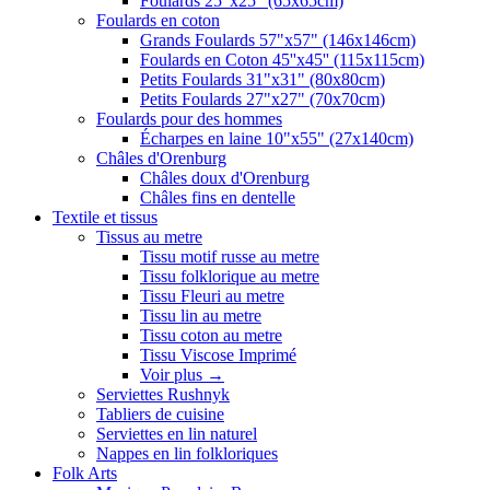
Foulards 25"x25" (65x65cm)
Foulards en coton
Grands Foulards 57"x57" (146x146cm)
Foulards en Coton 45''x45'' (115x115cm)
Petits Foulards 31"x31" (80x80cm)
Petits Foulards 27"x27" (70x70cm)
Foulards pour des hommes
Écharpes en laine 10"x55" (27x140cm)
Châles d'Orenburg
Châles doux d'Orenburg
Châles fins en dentelle
Textile et tissus
Tissus au metre
Tissu motif russe au metre
Tissu folklorique au metre
Tissu Fleuri au metre
Tissu lin au metre
Tissu coton au metre
Tissu Viscose Imprimé
Voir plus
→
Serviettes Rushnyk
Tabliers de cuisine
Serviettes en lin naturel
Nappes en lin folkloriques
Folk Arts