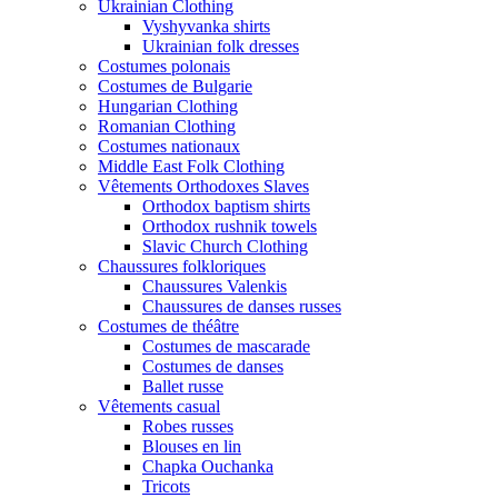
Ukrainian Clothing
Vyshyvanka shirts
Ukrainian folk dresses
Costumes polonais
Costumes de Bulgarie
Hungarian Clothing
Romanian Clothing
Costumes nationaux
Middle East Folk Clothing
Vêtements Orthodoxes Slaves
Orthodox baptism shirts
Orthodox rushnik towels
Slavic Church Clothing
Chaussures folkloriques
Chaussures Valenkis
Chaussures de danses russes
Costumes de théâtre
Costumes de mascarade
Costumes de danses
Ballet russe
Vêtements casual
Robes russes
Blouses en lin
Chapka Ouchanka
Tricots