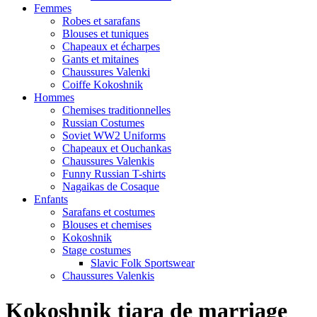
Femmes
Robes et sarafans
Blouses et tuniques
Chapeaux et écharpes
Gants et mitaines
Chaussures Valenki
Coiffe Kokoshnik
Hommes
Chemises traditionnelles
Russian Costumes
Soviet WW2 Uniforms
Chapeaux et Ouchankas
Chaussures Valenkis
Funny Russian T-shirts
Nagaikas de Cosaque
Enfants
Sarafans et costumes
Blouses et chemises
Kokoshnik
Stage costumes
Slavic Folk Sportswear
Chaussures Valenkis
Kokoshnik tiara de marriage