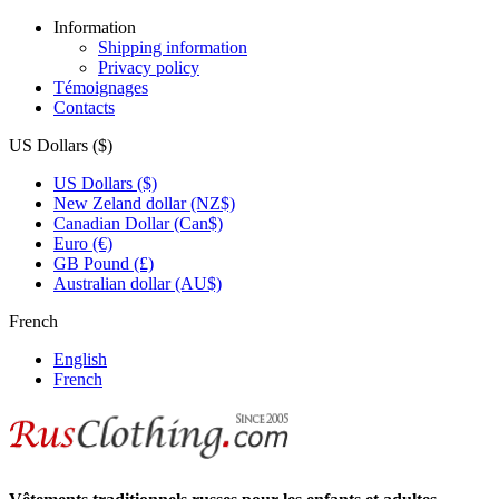
Information
Shipping information
Privacy policy
Témoignages
Contacts
US Dollars ($)
US Dollars ($)
New Zeland dollar (NZ$)
Canadian Dollar (Can$)
Euro (€)
GB Pound (£)
Australian dollar (AU$)
French
English
French