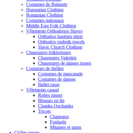
Costumes de Bulgarie
Hungarian Clothing
Romanian Clothing
Costumes nationaux
Middle East Folk Clothing
Vêtements Orthodoxes Slaves
Orthodox baptism shirts
Orthodox rushnik towels
Slavic Church Clothing
Chaussures folkloriques
Chaussures Valenkis
Chaussures de danses russes
Costumes de théâtre
Costumes de mascarade
Costumes de danses
Ballet russe
Vêtements casual
Robes russes
Blouses en lin
Chapka Ouchanka
Tricots
Chapeaux
Foulards
Mitaines et gants
Châles russes