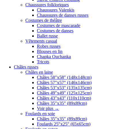
Chaussures folkloriques
Chaussures Valenkis
Chaussures de danses russes
Costumes de théâtre
Costumes de mascarade
Costumes de danses
Ballet russe
Vêtements casual
Robes russes
Blouses en lin
Chapka Ouchanka
Tricots
Châles russes
Châles en laine
Châles 58"x58" (148x148cm)
Châles 57"x57" (146x146cm)
Châles 53"x53" (135x135cm)
Châles 49"x49" (125x125cm)
Châles 43"x43" (110x110cm)
Châles 35"x35" (89x89cm)
Voir plus
→
Foulards en soie
Châles 35"x35" (89x89cm)
Foulards 25"x25" (65x65cm)