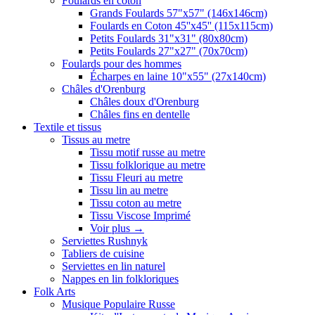
Foulards en coton
Grands Foulards 57"x57" (146x146cm)
Foulards en Coton 45''x45'' (115x115cm)
Petits Foulards 31"x31" (80x80cm)
Petits Foulards 27"x27" (70x70cm)
Foulards pour des hommes
Écharpes en laine 10"x55" (27x140cm)
Châles d'Orenburg
Châles doux d'Orenburg
Châles fins en dentelle
Textile et tissus
Tissus au metre
Tissu motif russe au metre
Tissu folklorique au metre
Tissu Fleuri au metre
Tissu lin au metre
Tissu coton au metre
Tissu Viscose Imprimé
Voir plus
→
Serviettes Rushnyk
Tabliers de cuisine
Serviettes en lin naturel
Nappes en lin folkloriques
Folk Arts
Musique Populaire Russe