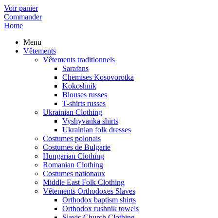
Voir panier
Commander
Home
Menu
Vêtements
Vêtements traditionnels
Sarafans
Chemises Kosovorotka
Kokoshnik
Blouses russes
T-shirts russes
Ukrainian Clothing
Vyshyvanka shirts
Ukrainian folk dresses
Costumes polonais
Costumes de Bulgarie
Hungarian Clothing
Romanian Clothing
Costumes nationaux
Middle East Folk Clothing
Vêtements Orthodoxes Slaves
Orthodox baptism shirts
Orthodox rushnik towels
Slavic Church Clothing