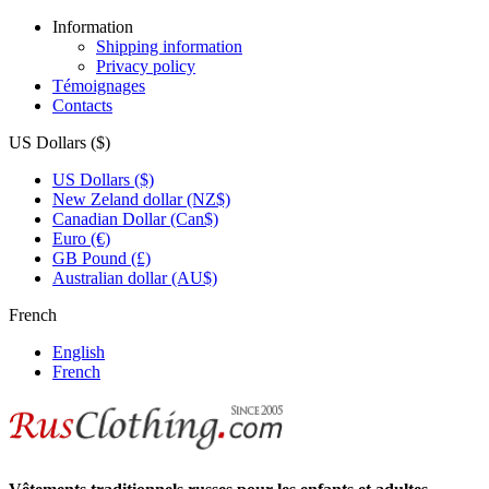
Information
Shipping information
Privacy policy
Témoignages
Contacts
US Dollars ($)
US Dollars ($)
New Zeland dollar (NZ$)
Canadian Dollar (Can$)
Euro (€)
GB Pound (£)
Australian dollar (AU$)
French
English
French