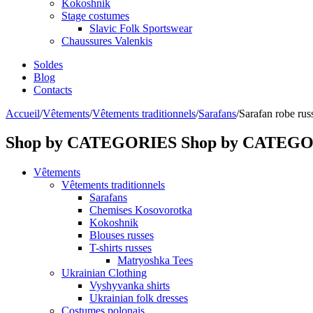
Kokoshnik
Stage costumes
Slavic Folk Sportswear
Chaussures Valenkis
Soldes
Blog
Contacts
Accueil
/
Vêtements
/
Vêtements traditionnels
/
Sarafans
/
Sarafan robe russe
Shop by CATEGORIES
Shop by CATEG
Vêtements
Vêtements traditionnels
Sarafans
Chemises Kosovorotka
Kokoshnik
Blouses russes
T-shirts russes
Matryoshka Tees
Ukrainian Clothing
Vyshyvanka shirts
Ukrainian folk dresses
Costumes polonais