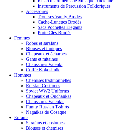
Kits d'Instruments de Musique Ancienne
Instruments de Percussion Folkloriques
Accessoires
Trousses Vanity Brodés
Cache-Lunettes Brodés
Sacs Pochettes Elegants
Porte Clés Brodés
Femmes
Robes et sarafans
Blouses et tuniques
Chapeaux et écharpes
Gants et mitaines
Chaussures Valenki
Coiffe Kokoshnik
Hommes
Chemises traditionnelles
Russian Costumes
Soviet WW2 Uniforms
Chapeaux et Ouchankas
Chaussures Valenkis
Funny Russian T-shirts
Nagaikas de Cosaque
Enfants
Sarafans et costumes
Blouses et chemises