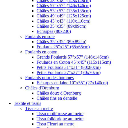
Châles 58"x58" (148x148cm)
Châles 57"x57" (146x146cm)
Châles 53"x53" (135x135cm)
Châles 49"x49" (125x125cm)
Châles 43"x43" (110x110cm)
Châles 35"x35" (89x89cm)
Echarpes (80х230)
Foulards en soie
Châles 35"x35" (89x89cm)
Foulards 25"x25" (65x65cm)
Foulards en coton
Grands Foulards 57"x57" (146x146cm)
Foulards en Coton 45''x45'' (115x115cm)
Petits Foulards 31"x31" (80x80cm)
Petits Foulards 27"x27" (70x70cm)
Foulards pour des hommes
Écharpes en laine 10"x55" (27x140cm)
Châles d'Orenburg
Châles doux d'Orenburg
Châles fins en dentelle
Textile et tissus
Tissus au metre
Tissu motif russe au metre
Tissu folklorique au metre
Tissu Fleuri au metre