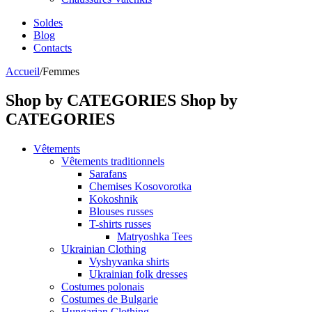
Soldes
Blog
Contacts
Accueil
/
Femmes
Shop by CATEGORIES
Shop by
CATEGORIES
Vêtements
Vêtements traditionnels
Sarafans
Chemises Kosovorotka
Kokoshnik
Blouses russes
T-shirts russes
Matryoshka Tees
Ukrainian Clothing
Vyshyvanka shirts
Ukrainian folk dresses
Costumes polonais
Costumes de Bulgarie
Hungarian Clothing