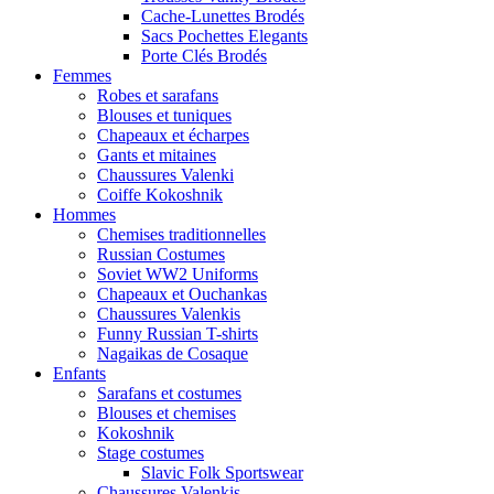
Cache-Lunettes Brodés
Sacs Pochettes Elegants
Porte Clés Brodés
Femmes
Robes et sarafans
Blouses et tuniques
Chapeaux et écharpes
Gants et mitaines
Chaussures Valenki
Coiffe Kokoshnik
Hommes
Chemises traditionnelles
Russian Costumes
Soviet WW2 Uniforms
Chapeaux et Ouchankas
Chaussures Valenkis
Funny Russian T-shirts
Nagaikas de Cosaque
Enfants
Sarafans et costumes
Blouses et chemises
Kokoshnik
Stage costumes
Slavic Folk Sportswear
Chaussures Valenkis