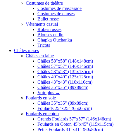
Costumes de théâtre
Costumes de mascarade
Costumes de danses
Ballet russe
Vêtements casual
Robes russes
Blouses en lin
Chapka Ouchanka
Tricots
Châles russes
Châles en laine
Châles 58"x58" (148x148cm)
Châles 57"x57" (146x146cm)
Châles 53"x53" (135x135cm)
Châles 49"x49" (125x125cm)
Châles 43"x43" (110x110cm)
Châles 35"x35" (89x89cm)
Voir plus
→
Foulards en soie
Châles 35"x35" (89x89cm)
Foulards 25"x25" (65x65cm)
Foulards en coton
Grands Foulards 57"x57" (146x146cm)
Foulards en Coton 45''x45'' (115x115cm)
Petits Foulards 31"x31" (80x80cm)