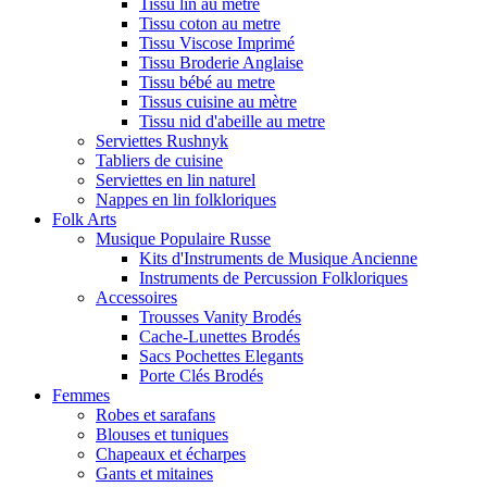
Tissu lin au metre
Tissu coton au metre
Tissu Viscose Imprimé
Tissu Broderie Anglaise
Tissu bébé au metre
Tissus cuisine au mètre
Tissu nid d'abeille au metre
Serviettes Rushnyk
Tabliers de cuisine
Serviettes en lin naturel
Nappes en lin folkloriques
Folk Arts
Musique Populaire Russe
Kits d'Instruments de Musique Ancienne
Instruments de Percussion Folkloriques
Accessoires
Trousses Vanity Brodés
Cache-Lunettes Brodés
Sacs Pochettes Elegants
Porte Clés Brodés
Femmes
Robes et sarafans
Blouses et tuniques
Chapeaux et écharpes
Gants et mitaines