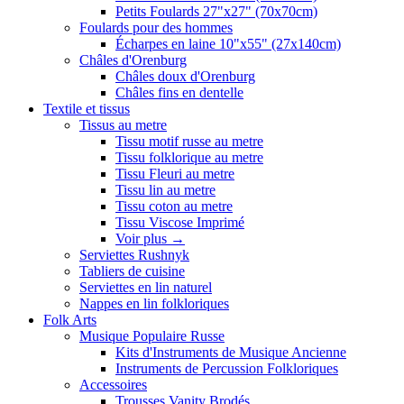
Petits Foulards 27"x27" (70x70cm)
Foulards pour des hommes
Écharpes en laine 10"x55" (27x140cm)
Châles d'Orenburg
Châles doux d'Orenburg
Châles fins en dentelle
Textile et tissus
Tissus au metre
Tissu motif russe au metre
Tissu folklorique au metre
Tissu Fleuri au metre
Tissu lin au metre
Tissu coton au metre
Tissu Viscose Imprimé
Voir plus
→
Serviettes Rushnyk
Tabliers de cuisine
Serviettes en lin naturel
Nappes en lin folkloriques
Folk Arts
Musique Populaire Russe
Kits d'Instruments de Musique Ancienne
Instruments de Percussion Folkloriques
Accessoires
Trousses Vanity Brodés