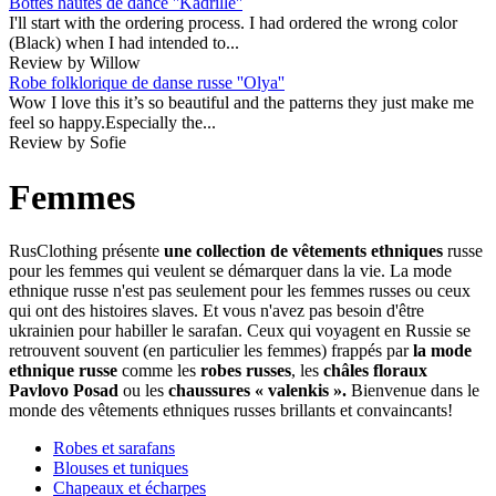
Bottes hautes de dance ''Kadrille''
I'll start with the ordering process. I had ordered the wrong color
(Black) when I had intended to...
Review by Willow
Robe folklorique de danse russe ''Olya''
Wow I love this it’s so beautiful and the patterns they just make me
feel so happy.Especially the...
Review by Sofie
Femmes
RusClothing présente
une collection de vêtements ethniques
russe
pour les femmes qui veulent se démarquer dans la vie. La mode
ethnique russe n'est pas seulement pour les femmes russes ou ceux
qui ont des histoires slaves. Et vous n'avez pas besoin d'être
ukrainien pour habiller le sarafan. Ceux qui voyagent en Russie se
retrouvent souvent (en particulier les femmes) frappés par
la mode
ethnique russe
comme les
robes russes
, les
châles floraux
Pavlovo Posad
ou les
chaussures « valenkis ».
Bienvenue dans le
monde des vêtements ethniques russes brillants et convaincants!
Robes et sarafans
Blouses et tuniques
Chapeaux et écharpes