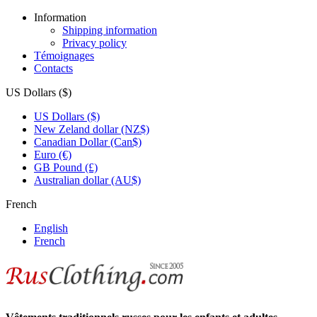
Information
Shipping information
Privacy policy
Témoignages
Contacts
US Dollars ($)
US Dollars ($)
New Zeland dollar (NZ$)
Canadian Dollar (Can$)
Euro (€)
GB Pound (£)
Australian dollar (AU$)
French
English
French