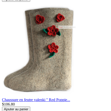
Chaussure en feutre valenki '' Red Poppie...
$
106.80
Ajouter au panier