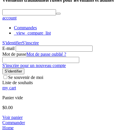
Vêtements traditionnels russes pour les enfants et adultes
account
Commandes
_view_compare_list
S'identifier
S'inscrire
E-mail
Mot de passe
Mot de passe oublié ?
S'inscrire pour un nouveau compte
S'identifier
Se souvenir de moi
Liste de souhaits
my cart
Panier vide
$
0.00
Voir panier
Commander
Home