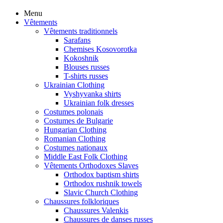
Menu
Vêtements
Vêtements traditionnels
Sarafans
Chemises Kosovorotka
Kokoshnik
Blouses russes
T-shirts russes
Ukrainian Clothing
Vyshyvanka shirts
Ukrainian folk dresses
Costumes polonais
Costumes de Bulgarie
Hungarian Clothing
Romanian Clothing
Costumes nationaux
Middle East Folk Clothing
Vêtements Orthodoxes Slaves
Orthodox baptism shirts
Orthodox rushnik towels
Slavic Church Clothing
Chaussures folkloriques
Chaussures Valenkis
Chaussures de danses russes