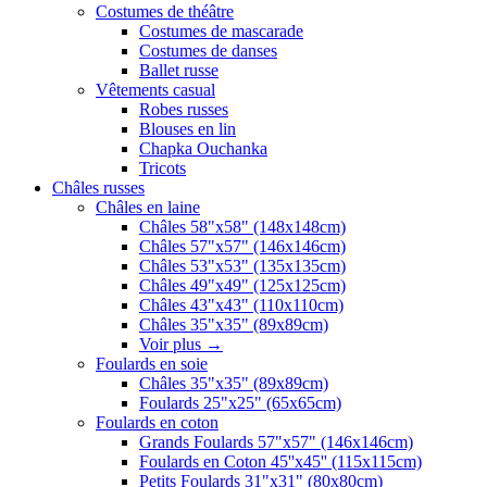
Costumes de théâtre
Costumes de mascarade
Costumes de danses
Ballet russe
Vêtements casual
Robes russes
Blouses en lin
Chapka Ouchanka
Tricots
Châles russes
Châles en laine
Châles 58"x58" (148x148cm)
Châles 57"x57" (146x146cm)
Châles 53"x53" (135x135cm)
Châles 49"x49" (125x125cm)
Châles 43"x43" (110x110cm)
Châles 35"x35" (89x89cm)
Voir plus
→
Foulards en soie
Châles 35"x35" (89x89cm)
Foulards 25"x25" (65x65cm)
Foulards en coton
Grands Foulards 57"x57" (146x146cm)
Foulards en Coton 45''x45'' (115x115cm)
Petits Foulards 31"x31" (80x80cm)