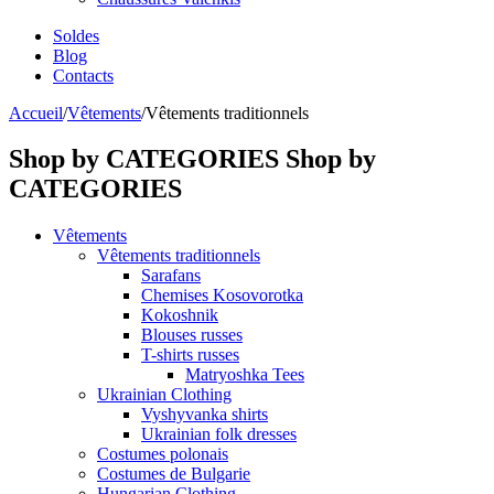
Soldes
Blog
Contacts
Accueil
/
Vêtements
/
Vêtements traditionnels
Shop by CATEGORIES
Shop by
CATEGORIES
Vêtements
Vêtements traditionnels
Sarafans
Chemises Kosovorotka
Kokoshnik
Blouses russes
T-shirts russes
Matryoshka Tees
Ukrainian Clothing
Vyshyvanka shirts
Ukrainian folk dresses
Costumes polonais
Costumes de Bulgarie
Hungarian Clothing