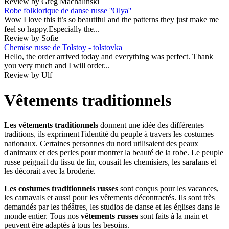
Review by Greg Machalinski
Robe folklorique de danse russe ''Olya''
Wow I love this it’s so beautiful and the patterns they just make me
feel so happy.Especially the...
Review by Sofie
Chemise russe de Tolstoy - tolstovka
Hello, the order arrived today and everything was perfect. Thank
you very much and I will order...
Review by Ulf
Vêtements traditionnels
Les vêtements traditionnels
donnent une idée des différentes
traditions, ils expriment l'identité du peuple à travers les costumes
nationaux. Certaines personnes du nord utilisaient des peaux
d'animaux et des perles pour montrer la beauté de la robe. Le peuple
russe peignait du tissu de lin, cousait les chemisiers, les sarafans et
les décorait avec la broderie.
Les costumes traditionnels russes
sont conçus pour les vacances,
les carnavals et aussi pour les vêtements décontractés. Ils sont très
demandés par les théâtres, les studios de danse et les églises dans le
monde entier. Tous nos
vêtements russes
sont faits à la main et
peuvent être adaptés à tous les besoins.