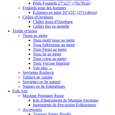
Petits Foulards 27"x27" (70x70cm)
Foulards pour des hommes
Écharpes en laine 10"x55" (27x140cm)
Châles d'Orenburg
Châles doux d'Orenburg
Châles fins en dentelle
Textile et tissus
Tissus au metre
Tissu motif russe au metre
Tissu folklorique au metre
Tissu Fleuri au metre
Tissu lin au metre
Tissu coton au metre
Tissu Viscose Imprimé
Voir plus
→
Serviettes Rushnyk
Tabliers de cuisine
Serviettes en lin naturel
Nappes en lin folkloriques
Folk Arts
Musique Populaire Russe
Kits d'Instruments de Musique Ancienne
Instruments de Percussion Folkloriques
Accessoires
Trousses Vanity Brodés