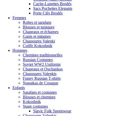
Cache-Lunettes Brodés
Sacs Pochettes Elegants
Porte Clés Brodés
Femmes
Robes et sarafans
Blouses et tuniques
Chapeaux et écharpes
Gants et mitaines
Chaussures Valenki
Coiffe Kokoshnik
Hommes
Chemises traditionnelles
Russian Costumes
Soviet WW2 Uniforms
Chapeaux et Ouchankas
Chaussures Valenkis
Funny Russian T-shirts
Nagaikas de Cosaque
Enfants
Sarafans et costumes
Blouses et chemises
Kokoshnik
Stage costumes
Slavic Folk Sportswear
Chaussures Valenkis