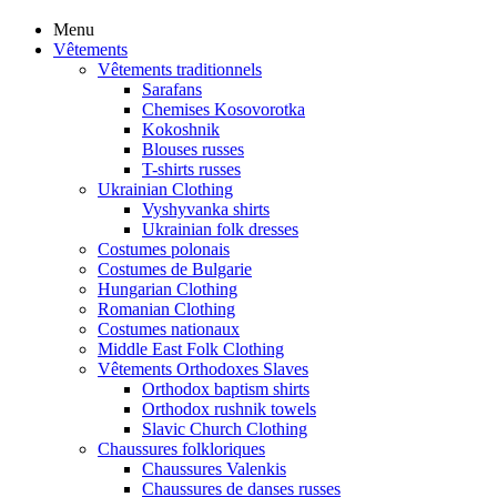
Menu
Vêtements
Vêtements traditionnels
Sarafans
Chemises Kosovorotka
Kokoshnik
Blouses russes
T-shirts russes
Ukrainian Clothing
Vyshyvanka shirts
Ukrainian folk dresses
Costumes polonais
Costumes de Bulgarie
Hungarian Clothing
Romanian Clothing
Costumes nationaux
Middle East Folk Clothing
Vêtements Orthodoxes Slaves
Orthodox baptism shirts
Orthodox rushnik towels
Slavic Church Clothing
Chaussures folkloriques
Chaussures Valenkis
Chaussures de danses russes