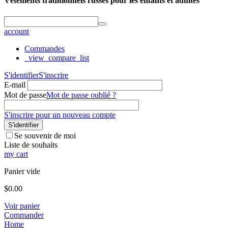
Vêtements traditionnels russes pour les enfants et adultes
account
Commandes
_view_compare_list
S'identifier
S'inscrire
E-mail
Mot de passe
Mot de passe oublié ?
S'inscrire pour un nouveau compte
S'identifier
Se souvenir de moi
Liste de souhaits
my cart
Panier vide
$
0.00
Voir panier
Commander
Home