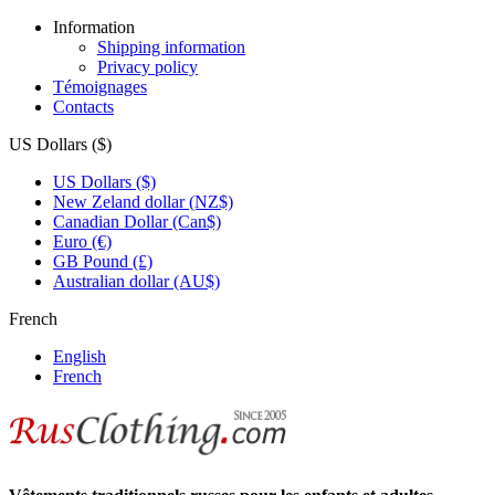
Information
Shipping information
Privacy policy
Témoignages
Contacts
US Dollars ($)
US Dollars ($)
New Zeland dollar (NZ$)
Canadian Dollar (Can$)
Euro (€)
GB Pound (£)
Australian dollar (AU$)
French
English
French