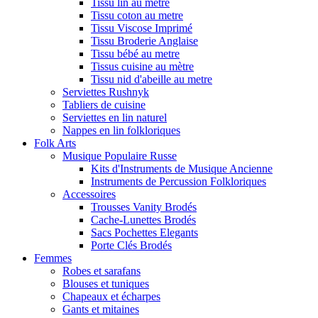
Tissu lin au metre
Tissu coton au metre
Tissu Viscose Imprimé
Tissu Broderie Anglaise
Tissu bébé au metre
Tissus cuisine au mètre
Tissu nid d'abeille au metre
Serviettes Rushnyk
Tabliers de cuisine
Serviettes en lin naturel
Nappes en lin folkloriques
Folk Arts
Musique Populaire Russe
Kits d'Instruments de Musique Ancienne
Instruments de Percussion Folkloriques
Accessoires
Trousses Vanity Brodés
Cache-Lunettes Brodés
Sacs Pochettes Elegants
Porte Clés Brodés
Femmes
Robes et sarafans
Blouses et tuniques
Chapeaux et écharpes
Gants et mitaines