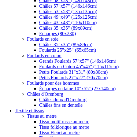
Châles 58"x58" (148x148cm)
Châles 57"x57" (146x146cm)
Châles 53"x53" (135x135cm)
Châles 49"x49" (125x125cm)
Châles 43"x43" (110x110cm)
Châles 35"x35" (89x89cm)
Echarpes (80х230)
Foulards en soie
Châles 35"x35" (89x89cm)
Foulards 25"x25" (65x65cm)
Foulards en coton
Grands Foulards 57"x57" (146x146cm)
Foulards en Coton 45''x45'' (115x115cm)
Petits Foulards 31"x31" (80x80cm)
Petits Foulards 27"x27" (70x70cm)
Foulards pour des hommes
Écharpes en laine 10"x55" (27x140cm)
Châles d'Orenburg
Châles doux d'Orenburg
Châles fins en dentelle
Textile et tissus
Tissus au metre
Tissu motif russe au metre
Tissu folklorique au metre
Tissu Fleuri au metre